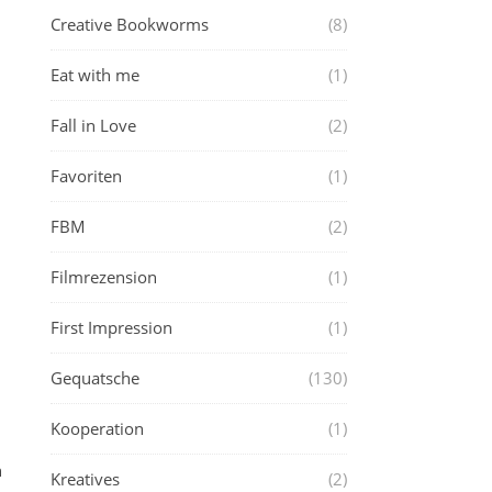
Creative Bookworms
(8)
Eat with me
(1)
Fall in Love
(2)
Favoriten
(1)
FBM
(2)
Filmrezension
(1)
First Impression
(1)
Gequatsche
(130)
Kooperation
(1)
h
Kreatives
(2)