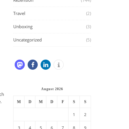
Rezension
(144)
Travel
(2)
Unboxing
(3)
Uncategorized
(5)
August 2026
ch
.
M
D
M
D
F
S
S
1
2
3
4
5
6
7
8
9