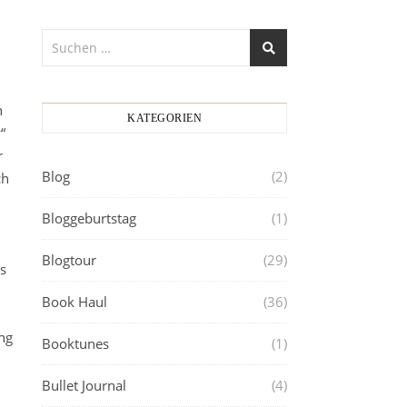
n
KATEGORIEN
“
r
Blog
(2)
ch
Bloggeburtstag
(1)
Blogtour
(29)
s
Book Haul
(36)
d
ing
Booktunes
(1)
Bullet Journal
(4)