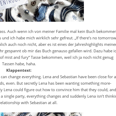
lass. Auch wenn ich von meiner Familie mal kein Buch bekomme
s und ich habe mich wirklich sehr gefreut. „If there’s no tomorrow
lich auch noch nicht, aber es ist eines der Jahreshighlights meine
hr gespannt ob mir das Buch genauso gefallen wird. Dazu habe i
of mist and fury“ Tasse bekommen, weil ich ja noch nicht genug
Tassen habe, haha.
Klappentext
:
 can change everything. Lena and Sebastian have been close for a
ds, even. But secretly Lena has been wanting something more-
nly Lena could figure out how to convince him that they could, an
r a single party, everything changes and suddenly Lena isn’t think
elationship with Sebastian at all.