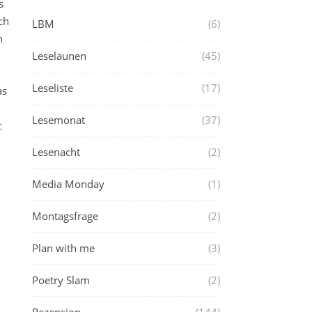
s
ch
LBM
(6)
h
Leselaunen
(45)
Leseliste
(17)
as
Lesemonat
(37)
t
Lesenacht
(2)
Media Monday
(1)
Montagsfrage
(2)
Plan with me
(3)
Poetry Slam
(2)