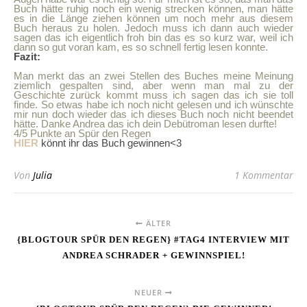
Buch hätte ruhig noch ein wenig strecken können, man hätte
es in die Länge ziehen können um noch mehr aus diesem
Buch heraus zu holen. Jedoch muss ich dann auch wieder
sagen das ich eigentlich froh bin das es so kurz war, weil ich
dann so gut voran kam, es so schnell fertig lesen konnte.
Fazit:
Man merkt das an zwei Stellen des Buches meine Meinung
ziemlich gespalten sind, aber wenn man mal zu der
Geschichte zurück kommt muss ich sagen das ich sie toll
finde. So etwas habe ich noch nicht gelesen und ich wünschte
mir nun doch wieder das ich dieses Buch noch nicht beendet
hätte. Danke Andrea das ich dein Debütroman lesen durfte!
4/5 Punkte an Spür den Regen
HIER
könnt ihr das Buch gewinnen<3
Von
Julia
1 Kommentar
ÄLTER
{BLOGTOUR SPÜR DEN REGEN} #TAG4 INTERVIEW MIT
ANDREA SCHRADER + GEWINNSPIEL!
NEUER