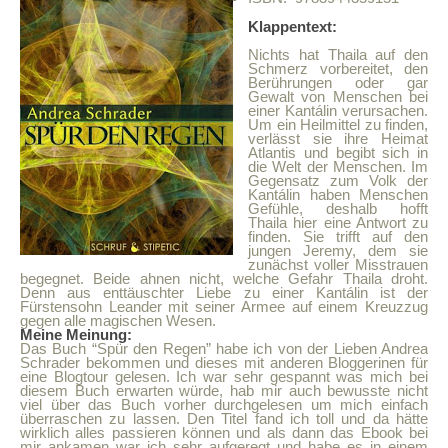
Klappentext:
Nichts hat Thaila auf den
Schmerz vorbereitet, den
Berührungen oder gar
Gewalt von Menschen bei
einer Kantálin verursachen.
Um ein Heilmittel zu finden,
verlässt sie ihre Heimat
Atlantis und begibt sich in
die Welt der Menschen. Im
Gegensatz zum Volk der
Kantálin haben Menschen
Gefühle, deshalb hofft
Thaila hier eine Antwort zu
finden. Sie trifft auf den
jungen Jeremy, dem sie
zunächst voller Misstrauen
begegnet. Beide ahnen nicht, welche Gefahr Thaila droht.
Denn aus enttäuschter Liebe zu einer Kantálin ist der
Fürstensohn Leander mit seiner Armee auf einem Kreuzzug
gegen alle magischen Wesen.
Meine Meinung:
Das Buch “Spür den Regen” habe ich von der Lieben Andrea
Schrader bekommen und dieses mit anderen Bloggerinen für
eine Blogtour gelesen. Ich war sehr gespannt was mich bei
diesem Buch erwarten würde, hab mir auch bewusste nicht
viel über das Buch vorher durchgelesen um mich einfach
überraschen zu lassen. Den Titel fand ich toll und da hätte
wirklich alles passieren können und als dann das Ebook bei
mir ankamen war ich sehr aufgeregt und habe es in einem