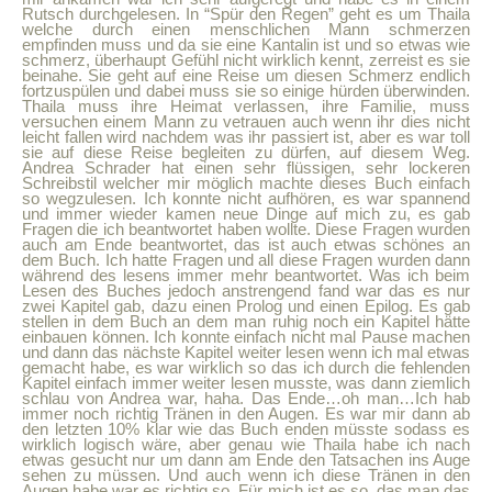
Rutsch durchgelesen. In “Spür den Regen” geht es um Thaila
welche durch einen menschlichen Mann schmerzen
empfinden muss und da sie eine Kantalin ist und so etwas wie
schmerz, überhaupt Gefühl nicht wirklich kennt, zerreist es sie
beinahe. Sie geht auf eine Reise um diesen Schmerz endlich
fortzuspülen und dabei muss sie so einige hürden überwinden.
Thaila muss ihre Heimat verlassen, ihre Familie, muss
versuchen einem Mann zu vetrauen auch wenn ihr dies nicht
leicht fallen wird nachdem was ihr passiert ist, aber es war toll
sie auf diese Reise begleiten zu dürfen, auf diesem Weg.
Andrea Schrader hat einen sehr flüssigen, sehr lockeren
Schreibstil welcher mir möglich machte dieses Buch einfach
so wegzulesen. Ich konnte nicht aufhören, es war spannend
und immer wieder kamen neue Dinge auf mich zu, es gab
Fragen die ich beantwortet haben wollte. Diese Fragen wurden
auch am Ende beantwortet, das ist auch etwas schönes an
dem Buch. Ich hatte Fragen und all diese Fragen wurden dann
während des lesens immer mehr beantwortet. Was ich beim
Lesen des Buches jedoch anstrengend fand war das es nur
zwei Kapitel gab, dazu einen Prolog und einen Epilog. Es gab
stellen in dem Buch an dem man ruhig noch ein Kapitel hätte
einbauen können. Ich konnte einfach nicht mal Pause machen
und dann das nächste Kapitel weiter lesen wenn ich mal etwas
gemacht habe, es war wirklich so das ich durch die fehlenden
Kapitel einfach immer weiter lesen musste, was dann ziemlich
schlau von Andrea war, haha. Das Ende…oh man…Ich hab
immer noch richtig Tränen in den Augen. Es war mir dann ab
den letzten 10% klar wie das Buch enden müsste sodass es
wirklich logisch wäre, aber genau wie Thaila habe ich nach
etwas gesucht nur um dann am Ende den Tatsachen ins Auge
sehen zu müssen. Und auch wenn ich diese Tränen in den
Augen habe war es richtig so. Für mich ist es so, das man das