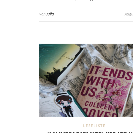
Von
Julia
Augu
LESELISTE