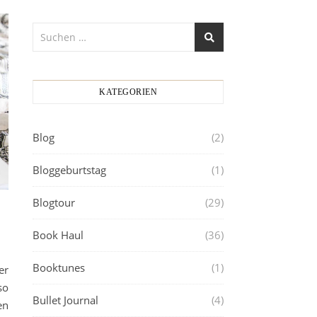
KATEGORIEN
Blog
(2)
Bloggeburtstag
(1)
Blogtour
(29)
Book Haul
(36)
Booktunes
(1)
er
so
Bullet Journal
(4)
en