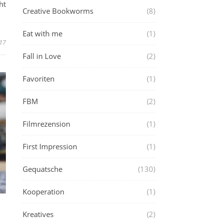
ht
Creative Bookworms
(8)
Eat with me
(1)
017
Fall in Love
(2)
Favoriten
(1)
FBM
(2)
Filmrezension
(1)
First Impression
(1)
Gequatsche
(130)
Kooperation
(1)
Kreatives
(2)