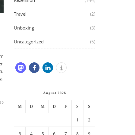
Rezension
(144)
Travel
(2)
Unboxing
(3)
Uncategorized
(5)
um
en
zu
al
August 2026
016
M
D
M
D
F
S
S
1
2
3
4
5
6
7
8
9