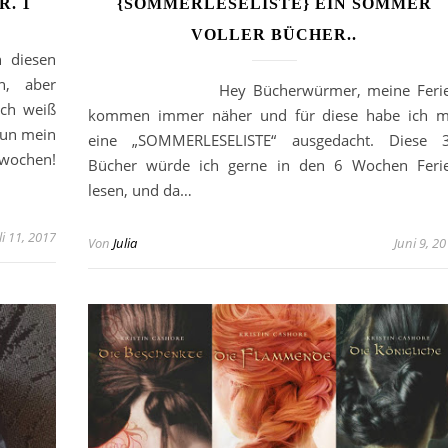
. 1
{SOMMERLESELISTE} EIN SOMMER
VOLLER BÜCHER..
 diesen
n, aber
Hey Bücherwürmer, meine Ferie
Ich weiß
kommen immer näher und für diese habe ich m
nun mein
eine „SOMMERLESELISTE“ ausgedacht. Diese 
nwochen!
Bücher würde ich gerne in den 6 Wochen Feri
lesen, und da…
li 11, 2017
Von
Julia
Juni 9, 2