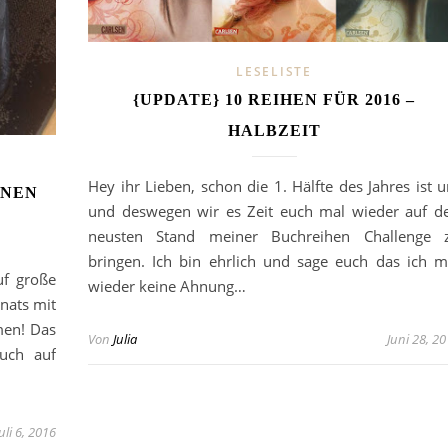
LESELISTE
{UPDATE} 10 REIHEN FÜR 2016 –
HALBZEIT
Hey ihr Lieben, schon die 1. Hälfte des Jahres ist 
INEN
und deswegen wir es Zeit euch mal wieder auf d
neusten Stand meiner Buchreihen Challenge 
bringen. Ich bin ehrlich und sage euch das ich m
uf große
wieder keine Ahnung…
nats mit
men! Das
Von
Julia
Juni 28, 2
uch auf
Juli 6, 2016