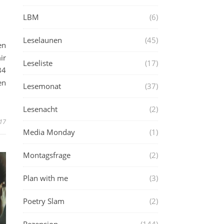
LBM
(6)
Leselaunen
(45)
n
ir
Leseliste
(17)
34
en
Lesemonat
(37)
Lesenacht
(2)
017
Media Monday
(1)
Montagsfrage
(2)
Plan with me
(3)
Poetry Slam
(2)