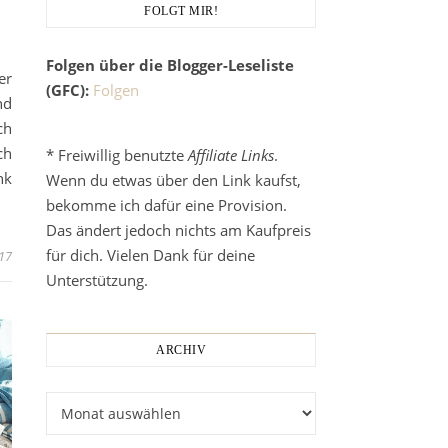
FOLGT MIR!
Folgen über die Blogger-Leseliste
er
(GFC):
Folgen
nd
ch
ch
* Freiwillig benutzte
Affiliate Links
.
k
Wenn du etwas über den Link kaufst,
bekomme ich dafür eine Provision.
Das ändert jedoch nichts am Kaufpreis
für dich. Vielen Dank für deine
17
Unterstützung.
ARCHIV
Archiv