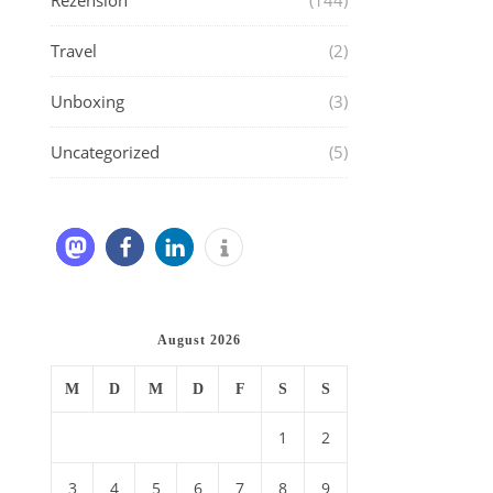
Rezension
(144)
Travel
(2)
Unboxing
(3)
Uncategorized
(5)
August 2026
M
D
M
D
F
S
S
1
2
3
4
5
6
7
8
9