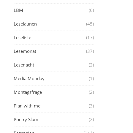
LBM
(6)
Leselaunen
(45)
Leseliste
(17)
Lesemonat
(37)
Lesenacht
(2)
Media Monday
(1)
Montagsfrage
(2)
Plan with me
(3)
Poetry Slam
(2)