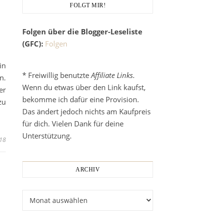
FOLGT MIR!
Folgen über die Blogger-Leseliste
(GFC):
Folgen
in
* Freiwillig benutzte
Affiliate Links
.
n.
Wenn du etwas über den Link kaufst,
er
bekomme ich dafür eine Provision.
zu
Das ändert jedoch nichts am Kaufpreis
für dich. Vielen Dank für deine
Unterstützung.
018
ARCHIV
Archiv