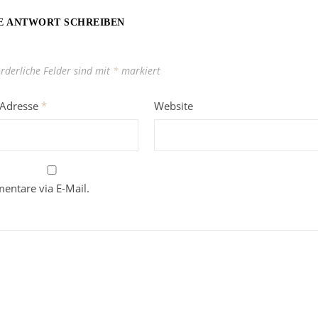
E ANTWORT SCHREIBEN
orderliche Felder sind mit
*
markiert
-Adresse
*
Website
entare via E-Mail.