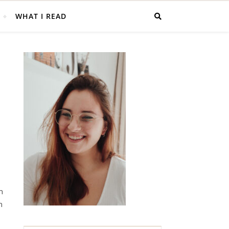
WHAT I READ
n
n