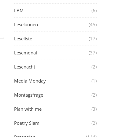
LBM
(6)
Leselaunen
(45)
Leseliste
(17)
Lesemonat
(37)
Lesenacht
(2)
Media Monday
(1)
Montagsfrage
(2)
Plan with me
(3)
Poetry Slam
(2)