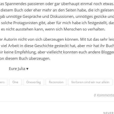
twas Spannendes passieren oder gar überhaupt einmal noch etwas
n diesem Buch oder eher mehr an den Seiten habe, die ich gelesen
es gab unnötige Gespräche und Diskussionen, unnötiges gezicke un
solche Protagonisten gibt, aber für mich habe ich festgestellt, da
nd es nicht ausstehen kann, wenn sich Menschen so verhalten.
der Autorin nicht von sich überzeugen können. Mit tut das sehr lei
r viel Arbeit in diese Geschichte gesteckt hat, aber mir hat ihr Buc
 mir keine Empfehlung, aber vielleicht konnten euch andere Blogge
on diesem Buch überzeugen.
Eure Julia ♥
ers
One
Oneverlag
Rezension
Verloren sind wir nur allein
0 Kommenta
NEUE