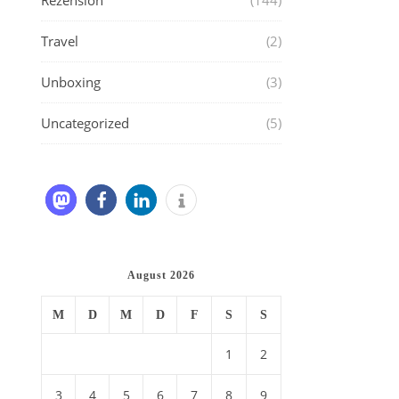
Rezension
(144)
Travel
(2)
Unboxing
(3)
Uncategorized
(5)
August 2026
M
D
M
D
F
S
S
1
2
3
4
5
6
7
8
9