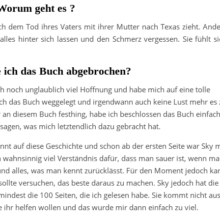
Worum geht es ?
ch dem Tod ihres Vaters mit ihrer Mutter nach Texas zieht. Ande
lles hinter sich lassen und den Schmerz vergessen. Sie fühlt si
ich das Buch abgebrochen?
h noch unglaublich viel Hoffnung und habe mich auf eine tolle
ich das Buch weggelegt und irgendwann auch keine Lust mehr es 
 an diesem Buch festhing, habe ich beschlossen das Buch einfac
agen, was mich letztendlich dazu gebracht hat.
nnt auf diese Geschichte und schon ab der ersten Seite war Sky m
h wahnsinnig viel Verständnis dafür, dass man sauer ist, wenn m
nd alles, was man kennt zurücklässt. Für den Moment jedoch ka
sollte versuchen, das beste daraus zu machen. Sky jedoch hat die
indest die 100 Seiten, die ich gelesen habe. Sie kommt nicht au
 ihr helfen wollen und das wurde mir dann einfach zu viel.