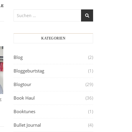
LE
KATEGORIEN
Blog
(2)
Bloggeburtstag
(1)
Blogtour
(29)
Book Haul
(36)
E
Booktunes
(1)
Bullet Journal
(4)