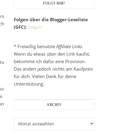
FOLGT MIR!
rs
Folgen über die Blogger-Leseliste
ch
(GFC):
Folgen
* Freiwillig benutzte
Affiliate Links
.
Wenn du etwas über den Link kaufst,
bekomme ich dafür eine Provision.
zu
Das ändert jedoch nichts am Kaufpreis
h
für dich. Vielen Dank für deine
Unterstützung.
ir
an
nn
ARCHIV
s
Archiv