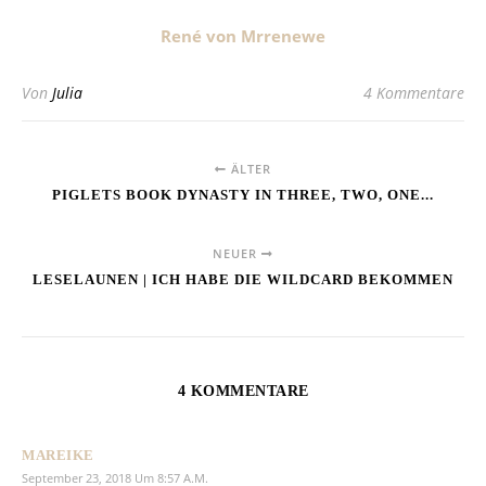
René von Mrrenewe
Von
Julia
4 Kommentare
ÄLTER
PIGLETS BOOK DYNASTY IN THREE, TWO, ONE...
NEUER
LESELAUNEN | ICH HABE DIE WILDCARD BEKOMMEN
4 KOMMENTARE
MAREIKE
September 23, 2018 Um 8:57 A.m.