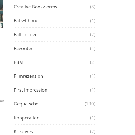
Creative Bookworms
(8)
Eat with me
(1)
Fall in Love
(2)
Favoriten
(1)
FBM
(2)
Filmrezension
(1)
First Impression
(1)
en
Gequatsche
(130)
Kooperation
(1)
Kreatives
(2)