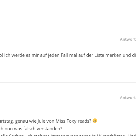
Antwort
! Ich werde es mir auf jeden Fall mal auf der Liste merken und di
Antwort
rtstag, genau wie Jule von Miss Foxy reads?
 ich nun was falsch verstanden?
e tolle Sachen. Ich stöbere immer super gerne in Wunschlisten. Un