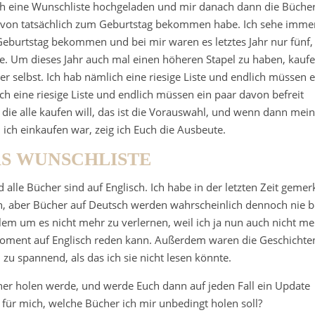
uch eine Wunschliste hochgeladen und mir danach dann die Büche
 davon tatsächlich zum Geburtstag bekommen habe. Ich sehe imme
Geburtstag bekommen und bei mir waren es letztes Jahr nur fünf,
be. Um dieses Jahr auch mal einen höheren Stapel zu haben, kaufe
r selbst. Ich hab nämlich eine riesige Liste und endlich müssen e
h eine riesige Liste und endlich müssen ein paar davon befreit
 die alle kaufen will, das ist die Vorauswahl, und wenn dann mein
 ich einkaufen war, zeig ich Euch die Ausbeute.
AS WUNSCHLISTE
nd alle Bücher sind auf Englisch. Ich habe in der letzten Zeit gemerk
sch, aber Bücher auf Deutsch werden wahrscheinlich dennoch nie b
llem um es nicht mehr zu verlernen, weil ich ja nun auch nicht m
oment auf Englisch reden kann. Außerdem waren die Geschichte
 zu spannend, als das ich sie nicht lesen könnte.
cher holen werde, und werde Euch dann auf jeden Fall ein Update
s für mich, welche Bücher ich mir unbedingt holen soll?