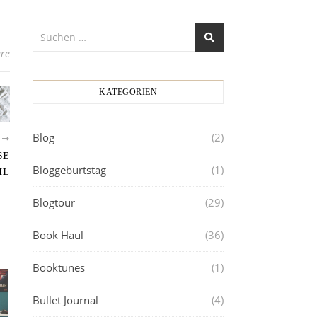
re
KATEGORIEN
Blog
(2)
R
SE
Bloggeburtstag
(1)
IL
Blogtour
(29)
Book Haul
(36)
Booktunes
(1)
Bullet Journal
(4)