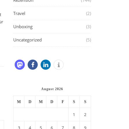
Rezension
(144)
Travel
(2)
t
ür
Unboxing
(3)
Uncategorized
(5)
August 2026
M
D
M
D
F
S
S
1
2
3
4
5
6
7
8
9