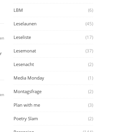
LBM
(6)
Leselaunen
(45)
Leseliste
(17)
en
Lesemonat
(37)
r
Lesenacht
(2)
Media Monday
(1)
Montagsfrage
(2)
en
Plan with me
(3)
Poetry Slam
(2)
d