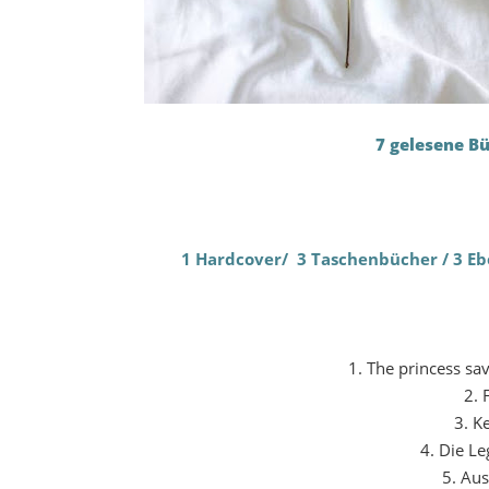
7 gelesene B
1 Hardcover/ 3 Taschenbücher / 3 Eboo
1. The princess sa
2. 
3. K
4. Die L
5. Au