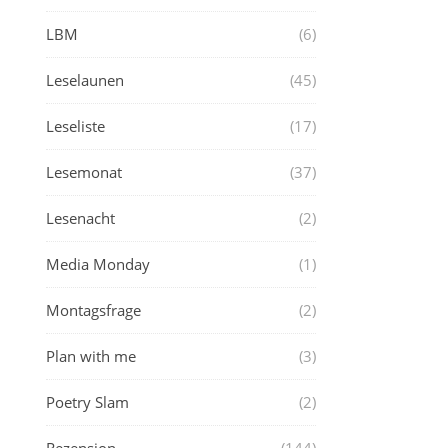
LBM
(6)
Leselaunen
(45)
Leseliste
(17)
Lesemonat
(37)
Lesenacht
(2)
Media Monday
(1)
Montagsfrage
(2)
Plan with me
(3)
Poetry Slam
(2)