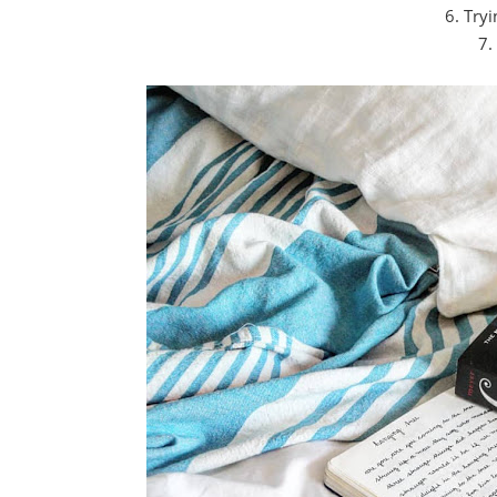
6. Try
7.