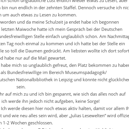
ich schon unglaubliche Lust endlich wieder etwas zu Lesen, aber
in nun endlich in der zehnten Staffel. Dennoch versuche ich nic
en um auch etwas zu Lesen zu kommen.
eworden und da meine Schulzeit ja endet habe ich begonnen
letzten Maiwoche hatte ich mein Gespräch bei der Deutschen
undesfreiwilligen Stelle einfach unglaublich schön. Am Nachmitta
en Tag noch einmal zu kommen und ich hatte bei der Stelle ein
le so toll die Daumen gedrückt. Am liebsten wollte ich dort sofor
d habe nur auf die Mail gewartet.
ch habe mich so unglaublich gefreut, den Platz bekommen zu habe
n als Bundesfreiwillige im Bereich Museumspädagogik/
eutschen Nationalbibliothek in Leipzig und könnte nicht glückliche
sein.
hr auf mich zu und ich bin gespannt, wie sich das alles noch auf
ich werde ihn jedoch nicht aufgeben, keine Sorge!
ch werde diesen hier noch etwas aktiv halten, damit vor allem I
 und wie neu alles sein wird, aber „Julias Lesewelten“ wird offizie
in 1-2 Wochen geschlossen.