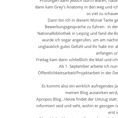
Prüfungen dann jedoch durch waren, hatte 
dann kam Grey’s Anatomy in den weg und ich b
so viel zu schau
Dann bin ich in diesem Monat Tante g
Bewerbungsgespräche zu führen. In der 
Nationalbibliothek in Leipzig und fand die B
wurde ich sogar angerufen, um am nächst
unglaublich gutes Gefühl und Ihr habt mir al
anfangen un
Freitag kam dann schließlich die Mail und i
Ab 1. September arbeite ich nu
Öffentlichkeitsarbeit/Projektarbeit in der D
Es kommt also ein wirklich aufregendes Ja
meinen Blog auswirken wird, 
Apropos Blog…Heute findet der Umzug statt. I
informiert seid und seht, wohin er gezogen ist
erst 