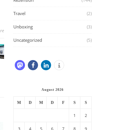
Rezension
(144)
Travel
(2)
Unboxing
(3)
re
Uncategorized
(5)
August 2026
M
D
M
D
F
S
S
1
2
3
4
5
6
7
8
9