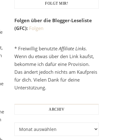
FOLGT MIR!
Folgen über die Blogger-Leseliste
(GFC):
Folgen
fe
h
t,
* Freiwillig benutzte
Affiliate Links
.
h
Wenn du etwas über den Link kaufst,
bekomme ich dafür eine Provision.
Das ändert jedoch nichts am Kaufpreis
für dich. Vielen Dank für deine
ne
Unterstützung.
ARCHIV
he
h
Archiv
ch