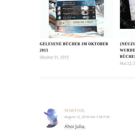
GELESENE BÜCHER IM OKTOBER
{NEUZ
2015
WURDE
Oktober 31, 2015
BÜCH
Mai 22, 
MARYSOL
August 12, 2018 Um 1:58 P.m.
Ahoi Julia,