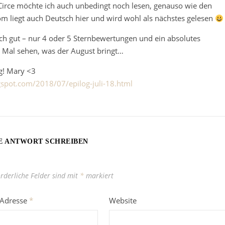
 Circe möchte ich auch unbedingt noch lesen, genauso wie den
om liegt auch Deutsch hier und wird wohl als nächstes gelesen
ich gut – nur 4 oder 5 Sternbewertungen und ein absolutes
* Mal sehen, was der August bringt…
g! Mary <3
gspot.com/2018/07/epilog-juli-18.html
E ANTWORT SCHREIBEN
orderliche Felder sind mit
*
markiert
-Adresse
*
Website