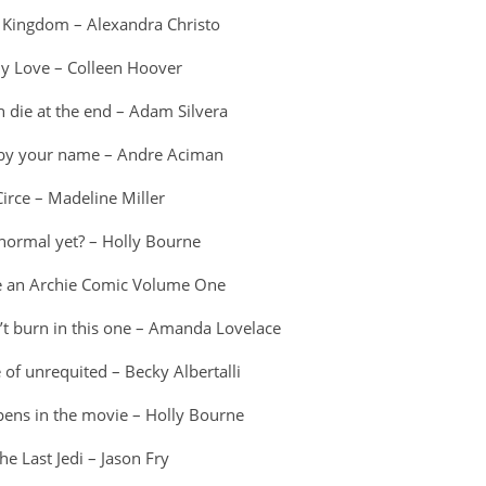
a Kingdom – Alexandra Christo
y Love – Colleen Hoover
 die at the end – Adam Silvera
 by your name – Andre Aciman
Circe – Madeline Miller
normal yet? – Holly Bourne
e an Archie Comic Volume One
’t burn in this one – Amanda Lovelace
 of unrequited – Becky Albertalli
pens in the movie – Holly Bourne
he Last Jedi – Jason Fry