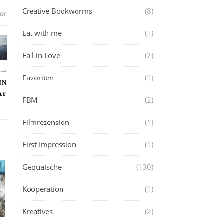
Creative Bookworms
(8)
ar
Eat with me
(1)
Fall in Love
(2)
R
Favoriten
(1)
IN
AT
FBM
(2)
Filmrezension
(1)
First Impression
(1)
Gequatsche
(130)
Kooperation
(1)
Kreatives
(2)