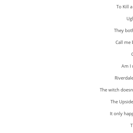
To Kill 
Ugl
They both
Call me
Am I 
Riverdal
The witch doesn
The Upside
It only hap
T