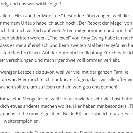
brig und das war wirklich gut!
allem „Eliza and her Monsters“ besonders überzeugen, weil die
Vor meinem Urlaub habe ich auch noch „Der Report der Magd“ von
ch hat mich wirklich auf viele Arten mitgenommen und nun hof
 Leben abdriften werden. „The Jewel“ von Amy Ewing habe ich noc
dass es mir auf englisch und beim zweiten Mal besser gefallen ha
sten Band zu lesen. Auf der Autofahrt in Richtung Zürich habe ic
ame“ verschlungen und mich irgendwie vollkommen verliebt.
weniger Lesezeit als zuvor, weil wir viel mit der ganzen Familie
a war. Hier möchte ich nur kurz einfügen, dass wir alle öfter ei
chen sollten, um zu lesen und ein wenig zu entspannen!
inmal eine Menge lesen, weil ich auch wieder sehr viel Lust hatte
rklich etwas anderes machen wollte. Hier haben mir besonders „T
 happens in the movie“ gefallen. Beide Bücher kann ich nur an Euc
weiterempfehlen.
nat, ich werde Euch nun noch meine Statistiken zeigen und au