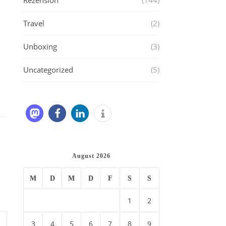
Rezension
(144)
Travel
(2)
Unboxing
(3)
Uncategorized
(5)
August 2026
M
D
M
D
F
S
S
1
2
3
4
5
6
7
8
9