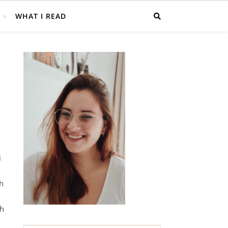
WHAT I READ
i
h
ch