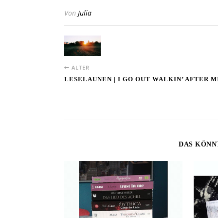
Von
Julia
ÄLTER
LESELAUNEN | I GO OUT WALKIN’ AFTER 
DAS KÖNN