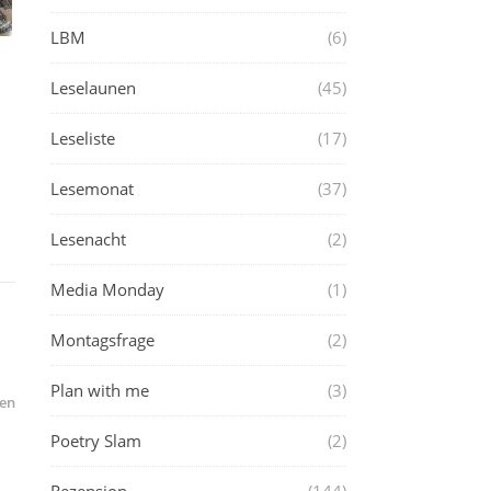
LBM
(6)
Leselaunen
(45)
Leseliste
(17)
Lesemonat
(37)
Lesenacht
(2)
Media Monday
(1)
Montagsfrage
(2)
Plan with me
(3)
en
Poetry Slam
(2)