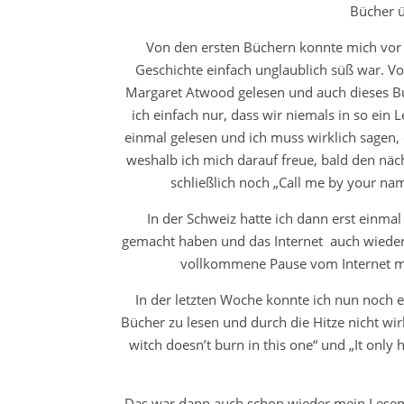
Bücher ü
Von den ersten Büchern konnte mich vor 
Geschichte einfach unglaublich süß war. 
Margaret Atwood gelesen und auch dieses Bu
ich einfach nur, dass wir niemals in so ein
einmal gelesen und ich muss wirklich sagen, 
weshalb ich mich darauf freue, bald den näch
schließlich noch „Call me by your n
In der Schweiz hatte ich dann erst einmal 
gemacht haben und das Internet auch wieder d
vollkommene Pause vom Internet ma
In der letzten Woche konnte ich nun noch e
Bücher zu lesen und durch die Hitze nicht wi
witch doesn’t burn in this one“ und „It only
Das war dann auch schon wieder mein Lesemo