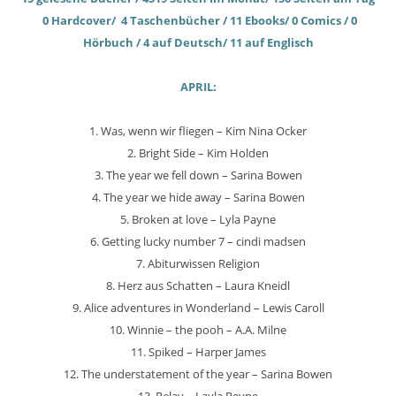
0 Hardcover/ 4 Taschenbücher / 11 Ebooks/ 0 Comics / 0
Hörbuch / 4 auf Deutsch/ 11 auf Englisch
APRIL:
1. Was, wenn wir fliegen – Kim Nina Ocker
2. Bright Side – Kim Holden
3. The year we fell down – Sarina Bowen
4. The year we hide away – Sarina Bowen
5. Broken at love – Lyla Payne
6. Getting lucky number 7 – cindi madsen
7. Abiturwissen Religion
8. Herz aus Schatten – Laura Kneidl
9. Alice adventures in Wonderland – Lewis Caroll
10. Winnie – the pooh – A.A. Milne
11. Spiked – Harper James
12. The understatement of the year – Sarina Bowen
13. Relay – Layla Reyne