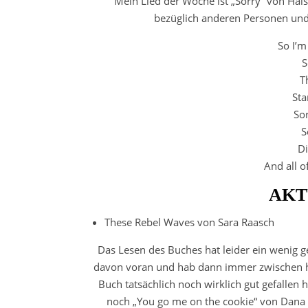
Mein Lied der Woche ist „Sorry“ von Ha
bezüglich anderen Personen und 
So I’m
S
T
Sta
So
S
Di
And all o
AKT
These Rebel Waves von Sara Raasch
Das Lesen des Buches hat leider ein wenig
davon voran und hab dann immer zwischen hö
Buch tatsächlich noch wirklich gut gefallen
noch „You go me on the cookie“ von Dana 