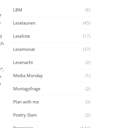
LBM
(6)
r
n
Leselaunen
(45)
Leseliste
(17)
d
ch
Lesemonat
(37)
Lesenacht
(2)
“,
Media Monday
(1)
e
h
Montagsfrage
(2)
Plan with me
(3)
Poetry Slam
(2)