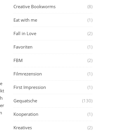
Creative Bookworms
(8)
Eat with me
(1)
Fall in Love
(2)
Favoriten
(1)
FBM
(2)
Filmrezension
(1)
ie
First Impression
(1)
kt
ch
Gequatsche
(130)
er
n
Kooperation
(1)
Kreatives
(2)