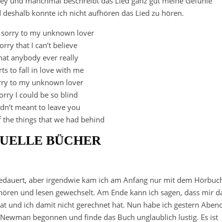
lsey und manchmal beschreibt das Lied ganz gut meine Gefühle
deshalb konnte ich nicht aufhören das Lied zu hören.
 sorry to my unknown lover
orry that I can’t believe
hat anybody ever really
rts to fall in love with me
rry to my unknown lover
orry I could be so blind
dn’t meant to leave you
f the things that we had behind
UELLE BÜCHER
 gedauert, aber irgendwie kam ich am Anfang nur mit dem Hörbuc
ren und lesen gewechselt. Am Ende kann ich sagen, dass mir d
 hat und ich damit nicht gerechnet hat. Nun habe ich gestern Aben
Newman begonnen und finde das Buch unglaublich lustig. Es ist