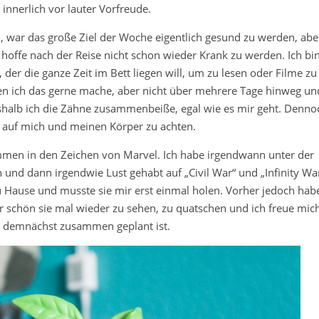
h innerlich vor lauter Vorfreude.
, war das große Ziel der Woche eigentlich gesund zu werden, abe
h hoffe nach der Reise nicht schon wieder Krank zu werden. Ich bi
der die ganze Zeit im Bett liegen will, um zu lesen oder Filme zu
n ich das gerne mache, aber nicht über mehrere Tage hinweg un
weshalb ich die Zähne zusammenbeiße, egal wie es mir geht. Denno
 auf mich und meinen Körper zu achten.
en in den Zeichen von Marvel. Ich habe irgendwann unter der
nd dann irgendwie Lust gehabt auf „Civil War“ und „Infinity War
zu Hause und musste sie mir erst einmal holen. Vorher jedoch hab
r schön sie mal wieder zu sehen, zu quatschen und ich freue mic
as demnächst zusammen geplant ist.