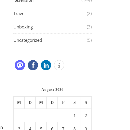
Rezension
(144)
Travel
(2)
Unboxing
(3)
Uncategorized
(5)
August 2026
n
M
D
M
D
F
S
S
h
1
2
en
3
4
5
6
7
8
9