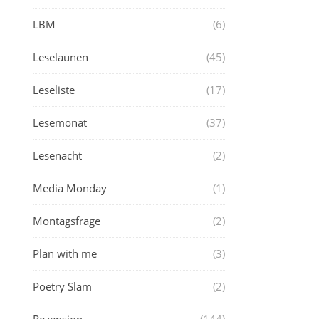
LBM
(6)
Leselaunen
(45)
Leseliste
(17)
Lesemonat
(37)
Lesenacht
(2)
Media Monday
(1)
Montagsfrage
(2)
Plan with me
(3)
Poetry Slam
(2)