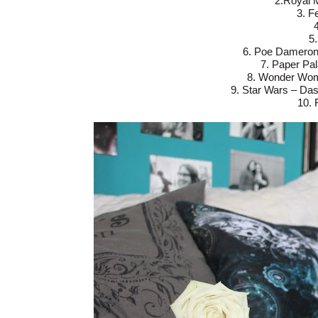
2.Royal 
3. F
4
5.
6. Poe Dameron 
7. Paper Pal
8. Wonder Wom
9. Star Wars – D
10. 