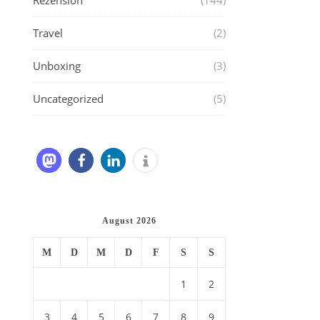
Rezension
(144)
Travel
(2)
Unboxing
(3)
Uncategorized
(5)
August 2026
M
D
M
D
F
S
S
1
2
3
4
5
6
7
8
9