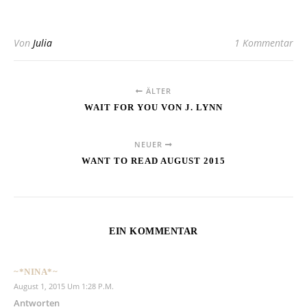
Von
Julia
1 Kommentar
ÄLTER
WAIT FOR YOU VON J. LYNN
NEUER
WANT TO READ AUGUST 2015
EIN KOMMENTAR
~*NINA*~
August 1, 2015 Um 1:28 P.m.
Antworten