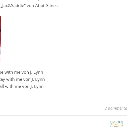
 „Jax&Saddie“ von Abbi Glines
be with me von J. Lynn
tay with me von J. Lynn
all with me von J. Lynn
2 Kommenta