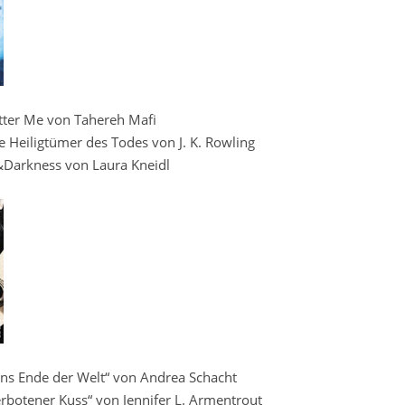
tter Me von Tahereh Mafi
e Heiligtümer des Todes von J. K. Rowling
&Darkness von Laura Kneidl
ans Ende der Welt“ von Andrea Schacht
botener Kuss“ von Jennifer L. Armentrout