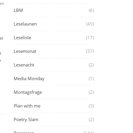
en
LBM
(6)
Leselaunen
(45)
Leseliste
(17)
er
Lesemonat
(37)
m
e
Lesenacht
(2)
Media Monday
(1)
Montagsfrage
(2)
Plan with me
(3)
Poetry Slam
(2)