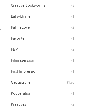
Creative Bookworms
(8)
Eat with me
(1)
Fall in Love
(2)
en
Favoriten
(1)
FBM
(2)
Filmrezension
(1)
First Impression
(1)
Gequatsche
(130)
Kooperation
(1)
Kreatives
(2)