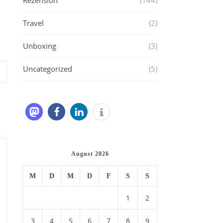
Rezension
(144)
Travel
(2)
Unboxing
(3)
Uncategorized
(5)
August 2026
M
D
M
D
F
S
S
1
2
3
4
5
6
7
8
9