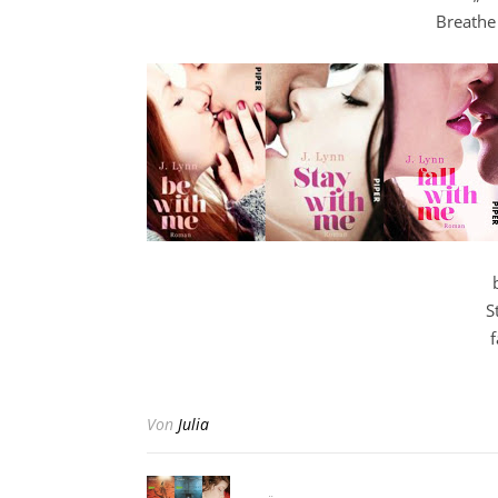
Breathe
S
f
Von
Julia