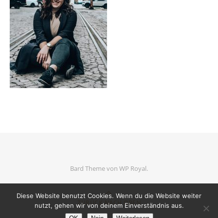
Bard Theme von
WP Royal
.
Diese Website benutzt Cookies. Wenn du die Website weiter
ZURÜCK NACH OBEN
nutzt, gehen wir von deinem Einverständnis aus.