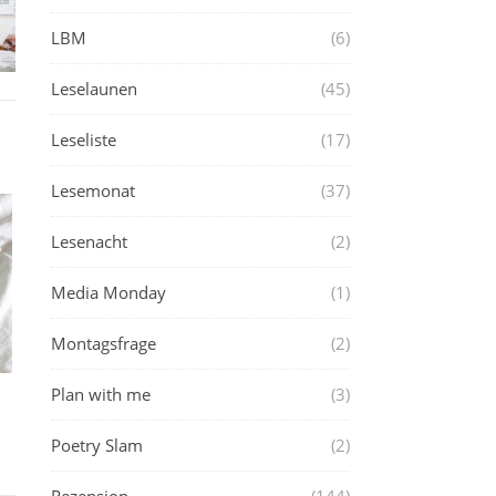
LBM
(6)
Leselaunen
(45)
Leseliste
(17)
Lesemonat
(37)
Lesenacht
(2)
Media Monday
(1)
Montagsfrage
(2)
Plan with me
(3)
Poetry Slam
(2)