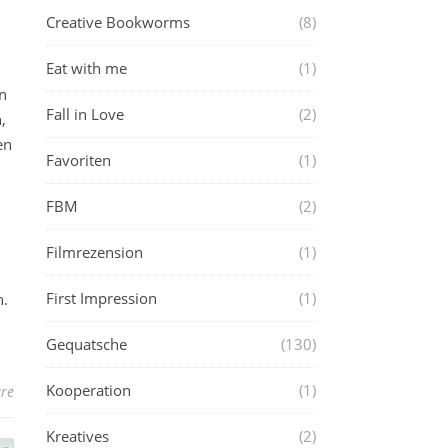
Creative Bookworms
(8)
Eat with me
(1)
n
Fall in Love
(2)
,
en
Favoriten
(1)
FBM
(2)
Filmrezension
(1)
First Impression
(1)
h.
Gequatsche
(130)
Kooperation
(1)
re
Kreatives
(2)