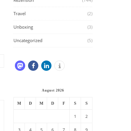
Rezension
(144)
Travel
(2)
Unboxing
(3)
Uncategorized
(5)
August 2026
M
D
M
D
F
S
S
1
2
3
4
5
6
7
8
9