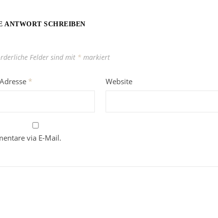
E ANTWORT SCHREIBEN
orderliche Felder sind mit
*
markiert
-Adresse
*
Website
entare via E-Mail.