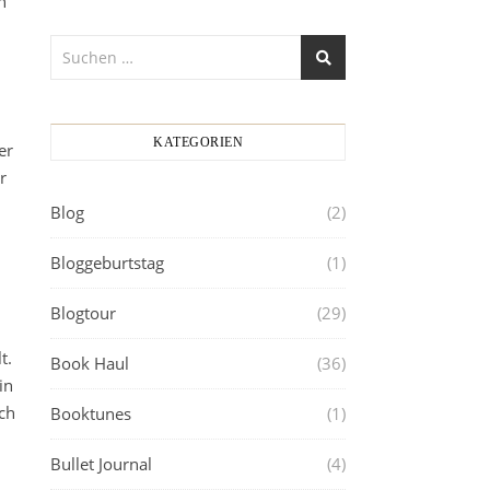
n
KATEGORIEN
er
r
Blog
(2)
u
Bloggeburtstag
(1)
Blogtour
(29)
t.
Book Haul
(36)
in
ch
Booktunes
(1)
Bullet Journal
(4)