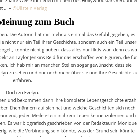
hmerzhafte Weise ihr Leben mit dem des Hollywoodstars verbunde
st … –
@Ullstein Verlag
Meinung zum Buch
ben. Die Autorin hat mir mehr als einmal das Gefühl gegeben, es
e nicht nur ein Teil ihrer Geschichte, sondern auch ein Teil unser
gelt, konnte nicht glauben, dass alles nur fiktiv war, denn es wa
ekt an Taylor Jenkins Reid für das erschaffen von Figuren, die für
irken. Ich hab mir an manchen Stellen sogar gewünscht, dass sie
velyn zu sehen und nur noch mehr über sie und ihre Geschichte z
erfahren.
Doch zu Evelyn.
ennen und bekommen dann ihre komplette Lebensgeschichte erzähl
ieben Ehemännern auf sich hat und welche Geschichten sich noch 
annend, jeden Meilenstein in ihrem Leben kennenzulernen und i
ören. Es war biografisch geschrieben von der Redakteurin Monique
rig, wie die Verbindung sein könnte, was der Grund sein könnte