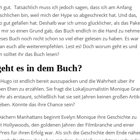
 gut. Tatsächlich muss ich jedoch sagen, dass ich am Anfang
chlichen bin, weil mich der Hype so abgeschreckt hat. Und das,
o gut gefallen hat. Deshalb war ich umso glücklicher, als das Pake
nd mir so einen Grund gab, das Buch endlich in die Hand zu nehm
ieses Buch noch nicht schon so viel eher gelesen zu haben. Es war
 an euch alle weiterempfehlen. Lest es! Doch worum geht es und
solltet ihr das Buch lesen?
ht es in dem Buch?
Hugo ist endlich bereit auszupacken und die Wahrheit über ihr
en Ehen zu erzählen. Sie fragt die Lokaljournalistin Monique Gra
 als erstaunt, schließlich hat sie seit Jahren keinen großen Artik
eben. Könnte das ihre Chance sein?
Dächern Manhattans beginnt Evelyn Monique ihre Geschichte zu
lt Hollywoods, den goldenen Jahren der Filmbranche und einer
reis für ihren Erfolg war. Als sich die Geschichte dem Ende näher