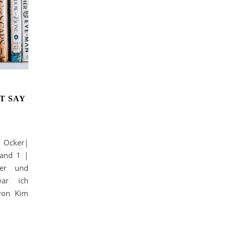
T SAY
a Ocker|
Band 1 |
ler und
war ich
von Kim