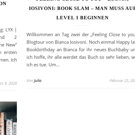
VON
IOSIVONI: BOOK SLAM – MAN MUSS AU
LEVEL 1 BEGINNEN
g: LYX |
Willkommen an Tag zwei der „Feeling Close to you
and 2
Blogtour von Bianca Iosivoni. Noch einmal Happy la
one New”
Bookbirthday an Bianca für ihr neues Buchbaby u
m ersten
ich hoffe, ihr alle werdet das Buch so sehr lieben, w
nen. Ich
ich es tue. Um…
Von
Julia
Februar 25, 20
rz 9, 2020