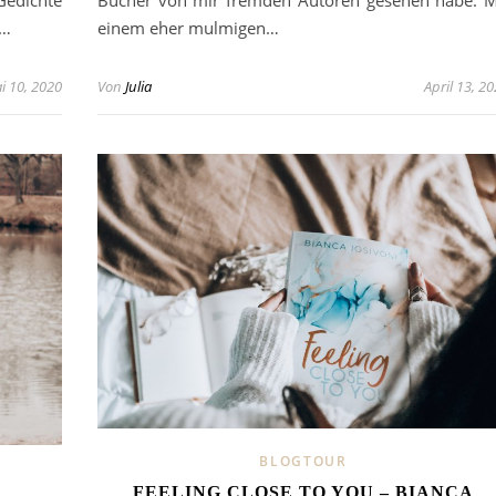
n…
einem eher mulmigen…
i 10, 2020
Von
Julia
April 13, 2
BLOGTOUR
FEELING CLOSE TO YOU – BIANCA