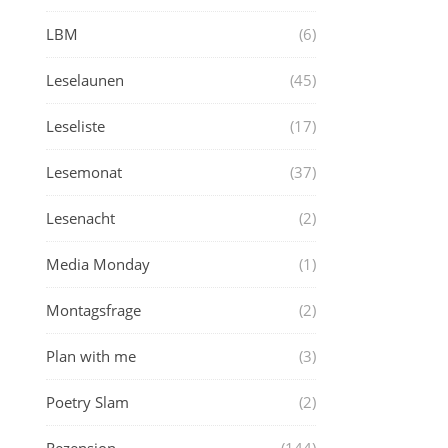
LBM
(6)
Leselaunen
(45)
Leseliste
(17)
Lesemonat
(37)
Lesenacht
(2)
Media Monday
(1)
Montagsfrage
(2)
Plan with me
(3)
Poetry Slam
(2)