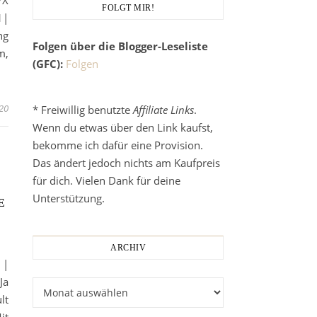
YX
FOLGT MIR!
1|
ng
Folgen über die Blogger-Leseliste
m,
(GFC):
Folgen
020
* Freiwillig benutzte
Affiliate Links
.
Wenn du etwas über den Link kaufst,
bekomme ich dafür eine Provision.
Das ändert jedoch nichts am Kaufpreis
für dich. Vielen Dank für deine
Unterstützung.
E
ARCHIV
 |
Ja
Archiv
lt
it