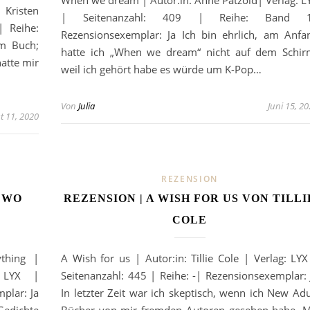
When we dream | Autor:in: Anne Pätzold| Verlag: L
 Kristen
| Seitenanzahl: 409 | Reihe: Band 
| Reihe:
Rezensionsexemplar: Ja Ich bin ehrlich, am Anfa
em Buch;
hatte ich „When we dream“ nicht auf dem Schir
atte mir
weil ich gehört habe es würde um K-Pop…
Von
Julia
Juni 15, 2
t 11, 2020
REZENSION
 WO
REZENSION | A WISH FOR US VON TILLI
COLE
ything |
A Wish for us | Autor:in: Tillie Cole | Verlag: LYX
: LYX |
Seitenanzahl: 445 | Reihe: -| Rezensionsexemplar: 
plar: Ja
In letzter Zeit war ich skeptisch, wenn ich New Adu
Gedichte
Bücher von mir fremden Autoren gesehen habe. M