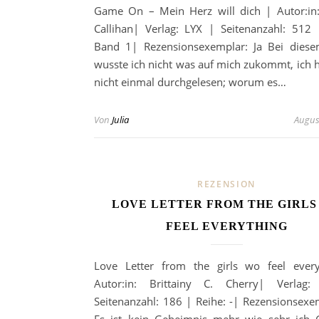
Game On – Mein Herz will dich | Autor:in:
Callihan| Verlag: LYX | Seitenanzahl: 512 
Band 1| Rezensionsexemplar: Ja Bei dies
wusste ich nicht was auf mich zukommt, ich h
nicht einmal durchgelesen; worum es…
Von
Julia
Augus
REZENSION
LOVE LETTER FROM THE GIRLS
FEEL EVERYTHING
Love Letter from the girls wo feel ever
Autor:in: Brittainy C. Cherry| Verlag
Seitenanzahl: 186 | Reihe: -| Rezensionsexem
Es ist kein Geheimnis mehr wie sehr ich 