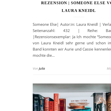
REZENSION | SOMEONE ELSE 
LAURA KNEIDL
Someone Else| Autor:in: Laura Kneidl | Verla
Seitenanzahl: 432 | Reihe: B
|Rezensionsexemplar: Ja Ich mochte “Some
von Laura Kneidl sehr gerne und schon i
Band konnten wir Aurie und Cassie kennenler
mochte die…
Von
Julia
Mä