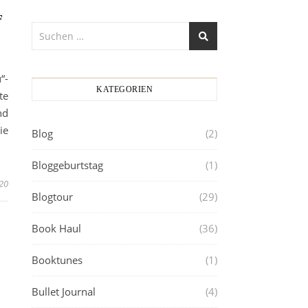
F
“-
KATEGORIEN
te
nd
ie
Blog
(2)
Bloggeburtstag
(1)
20
Blogtour
(29)
Book Haul
(36)
Booktunes
(1)
Bullet Journal
(4)