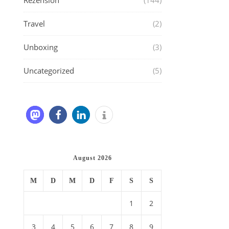
Rezension
(144)
Travel
(2)
Unboxing
(3)
Uncategorized
(5)
August 2026
M
D
M
D
F
S
S
1
2
3
4
5
6
7
8
9