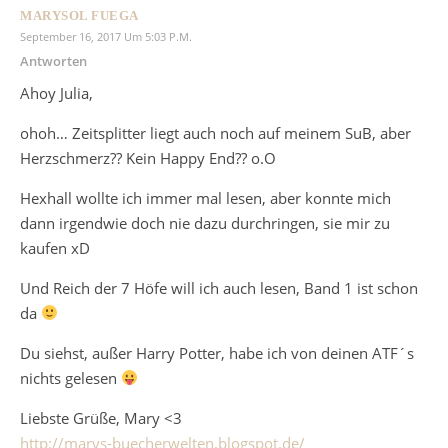
MARYSOL FUEGA
September 16, 2017 Um 5:03 P.m.
Antworten
Ahoy Julia,
ohoh… Zeitsplitter liegt auch noch auf meinem SuB, aber
Herzschmerz?? Kein Happy End?? o.O
Hexhall wollte ich immer mal lesen, aber konnte mich
dann irgendwie doch nie dazu durchringen, sie mir zu
kaufen xD
Und Reich der 7 Höfe will ich auch lesen, Band 1 ist schon
da
Du siehst, außer Harry Potter, habe ich von deinen ATF´s
nichts gelesen
Liebste Grüße, Mary <3
http://marys-buecherwelten.blogspot.de/