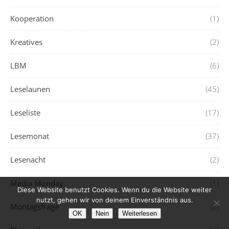
Kooperation
(1)
Kreatives
(2)
LBM
(6)
Leselaunen
(45)
Leseliste
(17)
Lesemonat
(37)
Lesenacht
(2)
Media Monday
(1)
Diese Website benutzt Cookies. Wenn du die Website weiter
nutzt, gehen wir von deinem Einverständnis aus.
Montagsfrage
(2)
OK
Nein
Weiterlesen