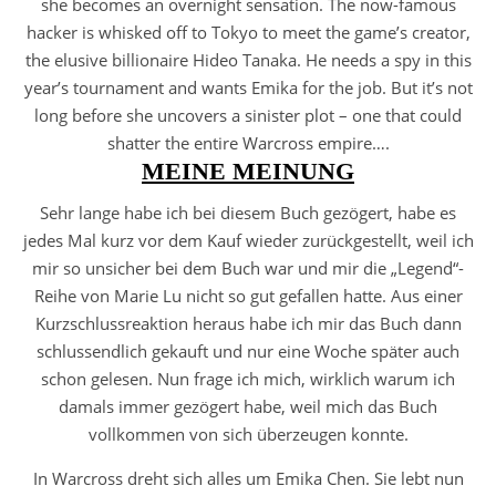
she becomes an overnight sensation. The now-famous
hacker is whisked off to Tokyo to meet the game’s creator,
the elusive billionaire Hideo Tanaka. He needs a spy in this
year’s tournament and wants Emika for the job. But it’s not
long before she uncovers a sinister plot – one that could
shatter the entire Warcross empire….
MEINE MEINUNG
Sehr lange habe ich bei diesem Buch gezögert, habe es
jedes Mal kurz vor dem Kauf wieder zurückgestellt, weil ich
mir so unsicher bei dem Buch war und mir die „Legend“-
Reihe von Marie Lu nicht so gut gefallen hatte. Aus einer
Kurzschlussreaktion heraus habe ich mir das Buch dann
schlussendlich gekauft und nur eine Woche später auch
schon gelesen. Nun frage ich mich, wirklich warum ich
damals immer gezögert habe, weil mich das Buch
vollkommen von sich überzeugen konnte.
In Warcross dreht sich alles um Emika Chen. Sie lebt nun