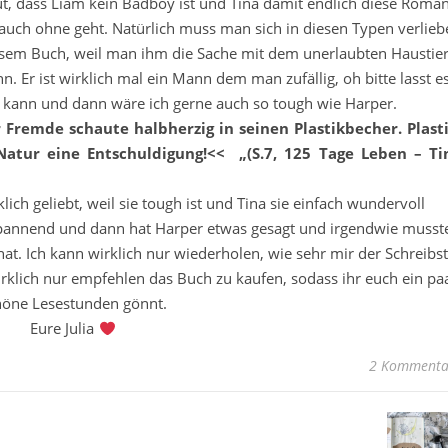
ut, dass Liam kein Badboy ist und Tina damit endlich diese Roman
l auch ohne geht. Natürlich muss man sich in diesen Typen verlie
iesem Buch, weil man ihm die Sache mit dem unerlaubten Haustie
r ist wirklich mal ein Mann dem man zufällig, oh bitte lasst e
 kann und dann wäre ich gerne auch so tough wie Harper.
 Fremde schaute halbherzig in seinen Plastikbecher. Plasti
Natur eine Entschuldigung!<< „(S.7, 125 Tage Leben – Ti
klich geliebt, weil sie tough ist und Tina sie einfach wundervoll
pannend und dann hat Harper etwas gesagt und irgendwie musst
 hat. Ich kann wirklich nur wiederholen, wie sehr mir der Schreibst
irklich nur empfehlen das Buch zu kaufen, sodass ihr euch ein pa
höne Lesestunden gönnt.
Eure Julia
2 Kommenta