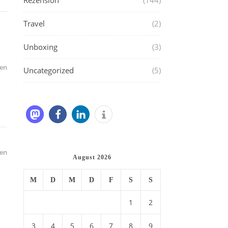
Rezension
(144)
Travel
(2)
Unboxing
(3)
en
Uncategorized
(5)
en
August 2026
M
D
M
D
F
S
S
1
2
3
4
5
6
7
8
9