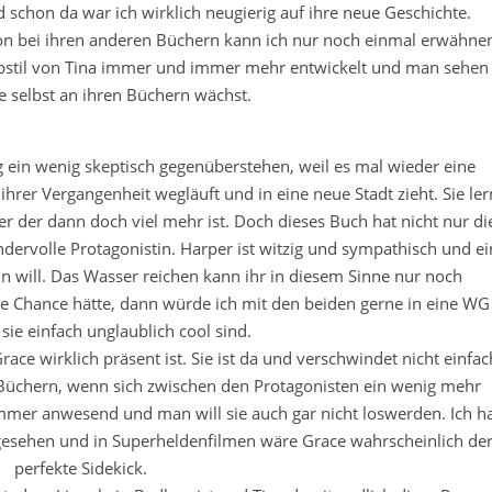
schon da war ich wirklich neugierig auf ihre neue Geschichte.
hon bei ihren anderen Büchern kann ich nur noch einmal erwähne
reibstil von Tina immer und immer mehr entwickelt und man sehen
ie selbst an ihren Büchern wächst.
in wenig skeptisch gegenüberstehen, weil es mal wieder eine
hrer Vergangenheit wegläuft und in eine neue Stadt zieht. Sie ler
er der dann doch viel mehr ist. Doch dieses Buch hat nicht nur di
dervolle Protagonistin. Harper ist witzig und sympathisch und ei
in will. Das Wasser reichen kann ihr in diesem Sinne nur noch
e Chance hätte, dann würde ich mit den beiden gerne in eine WG
 sie einfach unglaublich cool sind.
race wirklich präsent ist. Sie ist da und verschwindet nicht einfac
 Büchern, wenn sich zwischen den Protagonisten ein wenig mehr
 immer anwesend und man will sie auch gar nicht loswerden. Ich h
gesehen und in Superheldenfilmen wäre Grace wahrscheinlich de
perfekte Sidekick.