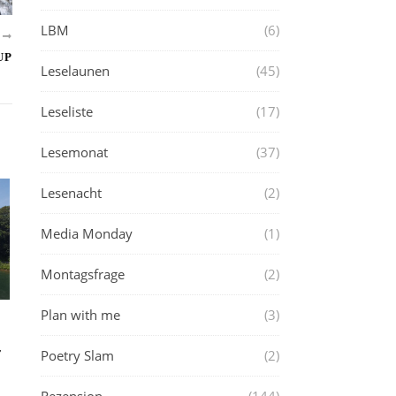
LBM
(6)
R
UP
Leselaunen
(45)
Leseliste
(17)
Lesemonat
(37)
Lesenacht
(2)
Media Monday
(1)
Montagsfrage
(2)
Plan with me
(3)
Poetry Slam
(2)
T