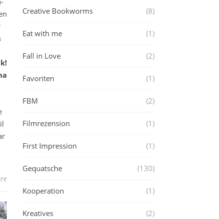
-
Creative Bookworms
(8)
ben
r
Eat with me
(1)
s
Fall in Love
(2)
k!
na
Favoriten
(1)
FBM
(2)
e
Filmrezension
(1)
il
ar
First Impression
(1)
Gequatsche
(130)
re
Kooperation
(1)
Kreatives
(2)