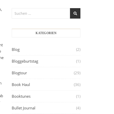
n,
KATEGORIEN
nt
Blog
(2)
e
ne
Bloggeburtstag
(1)
Blogtour
(29)
h
Book Haul
(36)
ab
Booktunes
(1)
r
Bullet Journal
(4)