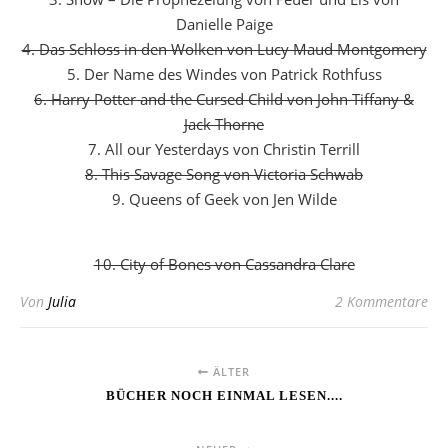
Danielle Paige
4. Das Schloss in den Wolken von Lucy Maud Montgomery
5. Der Name des Windes von Patrick Rothfuss
6. Harry Potter and the Cursed Child von John Tiffany &
Jack Thorne
7. All our Yesterdays von Christin Terrill
8. This Savage Song von Victoria Schwab
9. Queens of Geek von Jen Wilde
10. City of Bones von Cassandra Clare
Von
Julia
2 Kommentare
ÄLTER
BÜCHER NOCH EINMAL LESEN....