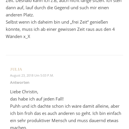
Zeit. Deshalb kann ich z.B, auch nicht lange sitzen. Ich steh
dann auf, lauf durch die Gegend und such mir einen
anderen Platz.
Selbst wenn ich daheim bin und „frei Zeit“ genießen
könnte, muss ich ab einer gewissen Zeit raus aus den 4
Wänden x_X
JULIA
August 23, 2018 Um 5:03 P.m.
Antworten
Liebe Christin,
das habe ich auf jeden Fall!
Puhh und ich dachte schon ich wäre damit alleine, aber
ich bin froh das es auch anderen so geht. Ich bin einfach
ein sehr produktiver Mensch und muss dauernd etwas
machen.