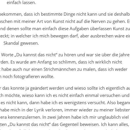
einfach lassen.
n bekommen, dass ich bestimmte Dinge nicht kann und sie deshalb
nschen mit meiner Art von Kunst nicht auf die Nerven zu gehen. E
und denen sollte man einfach diese Aufgaben überlassen Kunst zu
teckt; in welcher ich mich bewegen darf, aber ausbrechen wäre ei
Skandal gewesen.
e Worte „Du kannst das nicht“ zu hören und war sie über die Jahre
en. Es wurde am Anfang so schlimm, dass ich wirklich nicht
t habe auch nur einen Strichmännchen zu malen, dass ich weder
n noch fotografieren wollte.
er das konnte ja geändert werden und wieso sollte ich eigentlich a
ich möchte, wieso kann ich es nicht einfach einmal versuchen und
 es nicht kann, dann habe ich es wenigstens versucht. Also began
 habe mich in der Lyrik verloren, immer wieder zu meiner liebste
 kennenzulernen. In zwei Jahren habe ich mir unglaublich viel
en „Du kannst das nicht“ das Gegenteil beweisen. Ich kann alles,