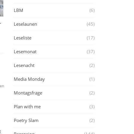
LBM
(6)
.
Leselaunen
(45)
Leseliste
(17)
Lesemonat
(37)
Lesenacht
(2)
Media Monday
(1)
en
Montagsfrage
(2)
Plan with me
(3)
Poetry Slam
(2)
t