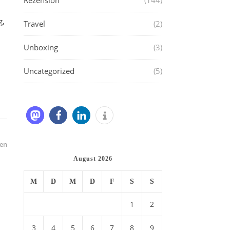
Rezension
(144)
g,
Travel
(2)
Unboxing
(3)
u
Uncategorized
(5)
en
August 2026
M
D
M
D
F
S
S
1
2
3
4
5
6
7
8
9