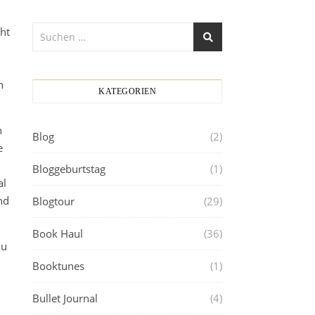
ht
h
KATEGORIEN
h
Blog
(2)
e
Bloggeburtstag
(1)
al
nd
Blogtour
(29)
Book Haul
(36)
du
Booktunes
(1)
Bullet Journal
(4)