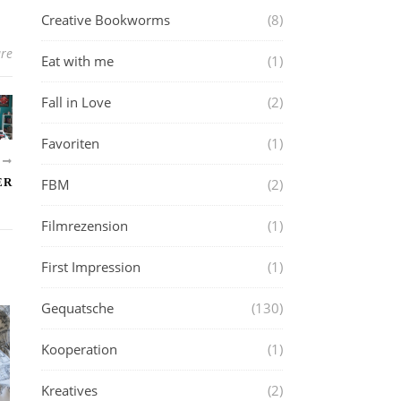
Creative Bookworms
(8)
re
Eat with me
(1)
Fall in Love
(2)
Favoriten
(1)
R
ER
FBM
(2)
Filmrezension
(1)
First Impression
(1)
Gequatsche
(130)
Kooperation
(1)
Kreatives
(2)