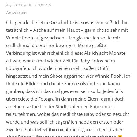
August 20, 2018 Um 9:02 A.m.
Antworten
Oh, gerade die letzte Geschichte ist sowas von süß! Ich bin
tatsächlich – Asche auf mein Haupt – gar nicht so sehr mit
Winnie Pooh aufgewachsen… Ich glaube, ich sollte mir
endlich mal die Bücher besorgen. Meine größte
Verbindung ist wahrscheinlich diese: Als ich acht Monate
alt war, war es mal wieder Zeit für Baby-Fotos beim
Fotografen. Ich wurde in einem sehr süßen Outfit
hingesetzt und mein Shootingpartner war Winnie Pooh. Ich
finde die Bilder noch heute zuckersüß und kann kaum
glauben, dass ich das mal gewesen sein soll… Jedenfalls
überredete die Fotografin dann meine Eltern damit doch
an einem aktuell in der Stadt laufenden Fotokontest
teilzunehmen, wobei das niedlichste Baby oder so gesucht
wurde und was soll ich sagen? Ich habe den ersten oder
zweiten Platz belegt (bin nicht mehr ganz sicher…), aber
ohne Poohs Hilfe wäre das garantiert nicht gelungen