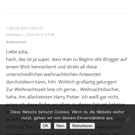
SARAH RICCHIZZI
Dezember 2, 2018 Um 8:12 P.m.
Antworten
Liebe Julia,
hach, das ist ja super, dass man zu Beginn alle Blogger auf
einem Blick kennenlernt und direkt all diese
unterschiedlichen weihnachtlichen Antworten
durchstöbern kann, hihi. Wirklich großartig gelungen!
Zur Weihnachtszeit lese ich gerne… Weihnachtsbücher,
haha. Am allerliebsten Harry Potter. Ich weiß gar nicht,
wieso ich diese Reihe vor allem zu dieser Zeit am liebsten
lese. Obendrein noch The Gift von Cecelia Ahern. Ich habe
Diese Website benutzt Cookies. Wenn du die Website weiter
nutzt, gehen wir von deinem Einverständnis aus.
es mir damals zur Weihnachtszeit gekauft und es ist sooo
OK
Nein
Weiterlesen
toll! Und The Christmas Carol <3 Einfach wunderschöne
herzerwärmende Geschichte, die perfekt zu dieser Zeit