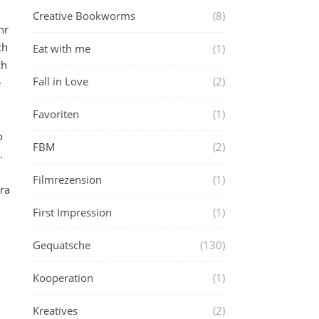
Creative Bookworms
(8)
hr
ch
Eat with me
(1)
ch
Fall in Love
(2)
e
Favoriten
(1)
o
FBM
(2)
.
Filmrezension
(1)
ra
First Impression
(1)
Gequatsche
(130)
Kooperation
(1)
Kreatives
(2)