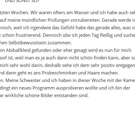
UND SONST SO?
etzten Wochen. Wir waren öfters am Wasser und ich habe auch se
h auf meine mündlichen Prüfungen vorzubereiten. Gerade werde i
isch, weil ich irgendwie das Gefühl habe das gerade alles, was i
nz schön frustrierend. Dennoch übe ich jeden Tag fleißig und such
chen Selbstbewusstsein zusammen.
in Abiballkleid gefunden oder eher gesagt wird es nun für mich
doof ist, weil man es ja auch dann nicht schön finden kann, aber s
 mich sehr wohl darin, deshalb sehe ich dem sehr positiv entgegen
und dann geht es ans Probeschminken und Haare machen.
len. Meine Schwester und ich haben in dieser Woche mit der Kame
edingt ein neues Programm ausprobieren wollte und ich bin der
r wirkliche schöne Bilder entstanden sind.