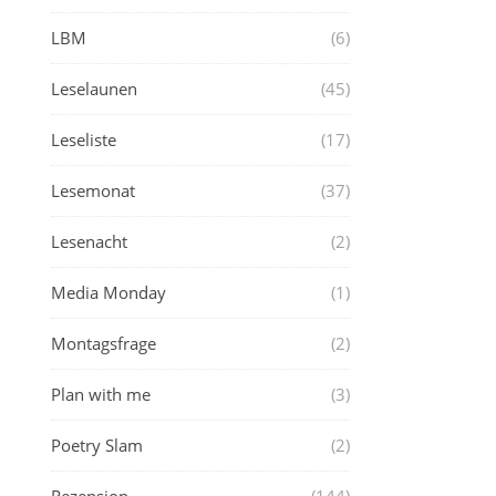
LBM
(6)
Leselaunen
(45)
Leseliste
(17)
Lesemonat
(37)
Lesenacht
(2)
Media Monday
(1)
Montagsfrage
(2)
Plan with me
(3)
Poetry Slam
(2)