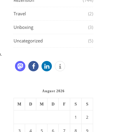
Rezension
(144)
Travel
(2)
Unboxing
(3)
Uncategorized
(5)
h
.
August 2026
M
D
M
D
F
S
S
1
2
3
4
5
6
7
8
9