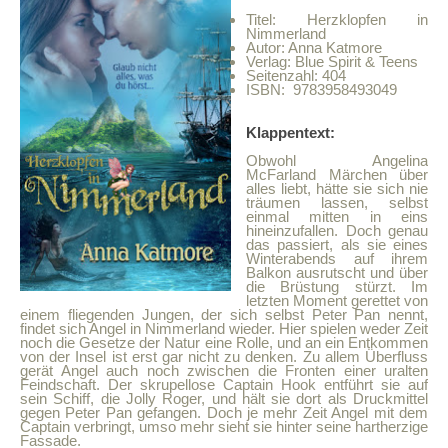
Titel: Herzklopfen in
Nimmerland
Autor: Anna Katmore
Verlag: Blue Spirit & Teens
Seitenzahl: 404
ISBN: 9783958493049
Klappentext:
Obwohl Angelina
McFarland Märchen über
alles liebt, hätte sie sich nie
träumen lassen, selbst
einmal mitten in eins
hineinzufallen. Doch genau
das passiert, als sie eines
Winterabends auf ihrem
Balkon ausrutscht und über
die Brüstung stürzt. Im
letzten Moment gerettet von
einem fliegenden Jungen, der sich selbst Peter Pan nennt,
findet sich Angel in Nimmerland wieder. Hier spielen weder Zeit
noch die Gesetze der Natur eine Rolle, und an ein Entkommen
von der Insel ist erst gar nicht zu denken. Zu allem Überfluss
gerät Angel auch noch zwischen die Fronten einer uralten
Feindschaft. Der skrupellose Captain Hook entführt sie auf
sein Schiff, die Jolly Roger, und hält sie dort als Druckmittel
gegen Peter Pan gefangen. Doch je mehr Zeit Angel mit dem
Captain verbringt, umso mehr sieht sie hinter seine hartherzige
Fassade.