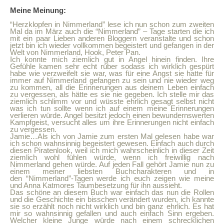
Meine Meinung:
“Herzklopfen in Nimmerland” lese ich nun schon zum zweiten
Mal da im März auch die “Nimmerland” – Tage starten die ich
mit ein paar Lieben anderen Bloggern veranstalte und schon
jetzt bin ich wieder vollkommen begeistert und gefangen in der
Welt von Nimmerland, Hook, Peter Pan.
Ich konnte mich ziemlich gut in Angel hinein finden. Ihre
Gefühle kamen sehr echt rüber sodass ich wirklich gespürt
habe wie verzweifelt sie war, was für eine Angst sie hatte für
immer auf Nimmerland gefangen zu sein und nie wieder weg
zu kommen, all die Erinnerungen aus deinem Leben einfach
zu vergessen, als hätte es sie nie gegeben. Ich stelle mir das
ziemlich schlimm vor und wüsste ehrlich gesagt selbst nicht
was ich tun sollte wenn ich auf einem meine Erinnerungen
verlieren würde. Angel besitzt jedoch einen bewundernswerten
Kampfgeist, versucht alles um ihre Erinnerungen nicht einfach
zu vergessen.
Jamie…Als ich von Jamie zum ersten Mal gelesen habe war
ich schon wahnsinnig begeistert gewesen. Einfach auch durch
diesen Piratenlook, weil ich mich wahrscheinlich in dieser Zeit
ziemlich wohl fühlen würde, wenn ich freiwillig nach
Nimmerland gehen würde. Auf jeden Fall gehört Jamie nun zu
einem meiner liebsten Buchcharakteren und in
den “Nimmerland”-Tagen werde ich euch zeigen wie meine
und Anna Katmores Taumbesetzung für ihn aussieht.
Das schöne an diesem Buch war einfach das nun die Rollen
und die Geschichte ein bisschen verändert wurden, ich kannte
sie so erzählt noch nicht wirklich und bin ganz ehrlich. Es hat
mir so wahnsinnig gefallen und auch einfach Sinn ergeben.
Welcher kleine Junge würde nach einem schrecklichen