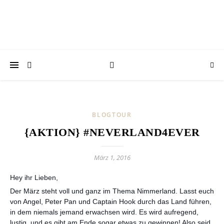
BLOGTOUR
{AKTION} #NEVERLAND4EVER
März 1, 2016
Hey ihr Lieben,
Der März steht voll und ganz im Thema Nimmerland. Lasst euch
von Angel, Peter Pan und Captain Hook durch das Land führen,
in dem niemals jemand erwachsen wird. Es wird aufregend,
lustig, und es gibt am Ende sogar etwas zu gewinnen! Also seid