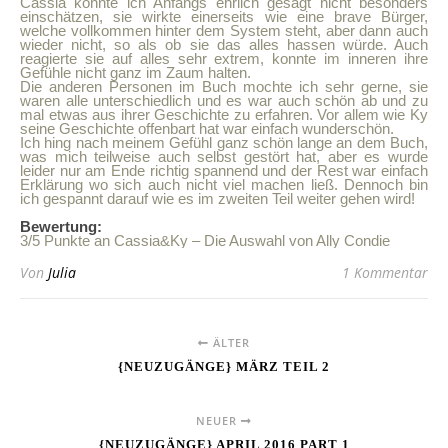
Cassia konnte ich Anfangs ehrlich gesagt nicht besonders
einschätzen, sie wirkte einerseits wie eine brave Bürger,
welche vollkommen hinter dem System steht, aber dann auch
wieder nicht, so als ob sie das alles hassen würde. Auch
reagierte sie auf alles sehr extrem, konnte im inneren ihre
Gefühle nicht ganz im Zaum halten.
Die anderen Personen im Buch mochte ich sehr gerne, sie
waren alle unterschiedlich und es war auch schön ab und zu
mal etwas aus ihrer Geschichte zu erfahren. Vor allem wie Ky
seine Geschichte offenbart hat war einfach wunderschön.
Ich hing nach meinem Gefühl ganz schön lange an dem Buch,
was mich teilweise auch selbst gestört hat, aber es wurde
leider nur am Ende richtig spannend und der Rest war einfach
Erklärung wo sich auch nicht viel machen ließ. Dennoch bin
ich gespannt darauf wie es im zweiten Teil weiter gehen wird!
Bewertung:
3/5 Punkte an Cassia&Ky – Die Auswahl von Ally Condie
Von
Julia
1 Kommentar
ÄLTER
{NEUZUGÄNGE} MÄRZ TEIL 2
NEUER
{NEUZUGÄNGE} APRIL 2016 PART 1