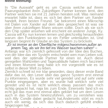
Meine Meinung:
In “Die Auswahl” geht es um Cassia welche auf ihrem
Paarungsbanket ihren Zukünftigen Partner kennen lernt, den
Partner welchen sie mit 21 Jahren heiraten soll. Was niemand
erwartet hätte ist, dass es sich bei dem Partner um Xander
handelt, ihren besten Freund. Sie bekommt einen Mikrochip
mit Daten von Xander auf dem alles gespeichert ist was sie
über ihren zukünftigen Mann wissen sollte. Doch als sie sich
den Chip später ansehen will erscheint ein anderer Junge, Ky.
Cassia will Ky nun kennen lernen und gleichzeitig herausfinden
warum den Funktionären so ein Fehler unterlaufen ist. Und
langsam beginnt ihr Glaube an das System zu bröckeln.
„Er ist immer an der Oberfläche mitgeschwommen,außer an
jenem Tag, als wir ihn tief ins Wasser tauchen sahen“ –
Anfangs war ich ziemlich gefesselt von der Idee des Buches,
von der Idee das ein System entscheidet wen man Lieben soll,
weil dies der optimale Partner für einen ist. Auch diese
geregelten Mahlzeiten und Tagesabläufe haben mich fasziniert
und einen Moment lang habe ich mir vorgestellt wie es ist
selbst in dieser Welt zu leben.
Ziemlich schnell ist mir klar geworden, dass dieser erste Band
dafür das ist, den Leser über das ganze System erst einmal
zu informieren. Es wurde sehr viel geredet und auf sehr viele
Punkte eingegangen, aber es wurde halt wirklich sehr viel
geredet und es ist nicht wirklich etwas passiert das mich
richtig gepackt hat, naja bis zum Ende. Einerseits fand ich es
echt gut das man erst einmal alles geklärt hat um dem Lesen
auch in das System hineinzuführen, um zu verstehen was
sich Ally Condie dabei gedacht hat.Anderseits stört es mich
auch ein wenig, da sich das Buch dadurch gefühlt endlos
hingezogen hat.