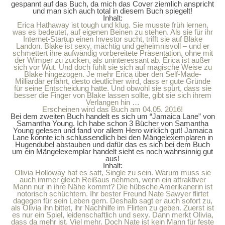
gespannt auf das Buch, da mich das Cover ziemlich anspricht
und man sich auch total in diesem Buch spiegelt!
Inhalt:
Erica Hathaway ist tough und klug. Sie musste früh lernen,
was es bedeutet, auf eigenen Beinen zu stehen. Als sie für ihr
Internet-Startup einen Investor sucht, trifft sie auf Blake
Landon. Blake ist sexy, mächtig und geheimnisvoll – und er
schmettert ihre aufwändig vorbereitete Präsentation, ohne mit
der Wimper zu zucken, als uninteressant ab. Erica ist außer
sich vor Wut. Und doch fühlt sie sich auf magische Weise zu
Blake hingezogen. Je mehr Erica über den Self-Made-
Milliardär erfährt, desto deutlicher wird, dass er gute Gründe
für seine Entscheidung hatte. Und obwohl sie spürt, dass sie
besser die Finger von Blake lassen sollte, gibt sie sich ihrem
Verlangen hin …
Erscheinen wird das Buch am 04.05. 2016!
Bei dem zweiten Buch handelt es sich um “Jamaica Lane” von
Samantha Young. Ich habe schon 3 Bücher von Samantha
Young gelesen und fand vor allem Hero wirklich gut! Jamaica
Lane konnte ich schlussendlich bei den Mängelexemplaren in
Hugendubel abstauben und dafür das es sich bei dem Buch
um ein Mängelexemplar handelt sieht es noch wahnsinnig gut
aus!
Inhalt:
Olivia Holloway hat es satt, Single zu sein. Warum muss sie
auch immer gleich Reißaus nehmen, wenn ein attraktiver
Mann nur in ihre Nähe kommt? Die hübsche Amerikanerin ist
notorisch schüchtern. Ihr bester Freund Nate Sawyer flirtet
dagegen für sein Leben gern. Deshalb sagt er auch sofort zu,
als Olivia ihn bittet, ihr Nachhilfe im Flirten zu geben. Zuerst ist
es nur ein Spiel, leidenschaftlich und sexy. Dann merkt Olivia,
dass da mehr ist. Viel mehr. Doch Nate ist kein Mann für feste