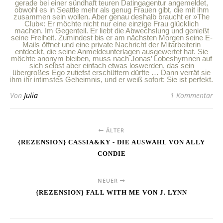
gerade bei einer sündhaft teuren Datingagentur angemeldet,
obwohl es in Seattle mehr als genug Frauen gibt, die mit ihm
zusammen sein wollen. Aber genau deshalb braucht er »The
Club«: Er möchte nicht nur eine einzige Frau glücklich
machen. Im Gegenteil. Er liebt die Abwechslung und genießt
seine Freiheit. Zumindest bis er am nächsten Morgen seine E-
Mails öffnet und eine private Nachricht der Mitarbeiterin
entdeckt, die seine Anmeldeunterlagen ausgewertet hat. Sie
möchte anonym bleiben, muss nach Jonas’ Lobeshymnen auf
sich selbst aber einfach etwas loswerden, das sein
übergroßes Ego zutiefst erschüttern dürfte … Dann verrät sie
ihm ihr intimstes Geheimnis, und er weiß sofort: Sie ist perfekt.
Von
Julia
1 Kommentar
ÄLTER
{REZENSION} CASSIA&KY - DIE AUSWAHL VON ALLY
CONDIE
NEUER
{REZENSION} FALL WITH ME VON J. LYNN