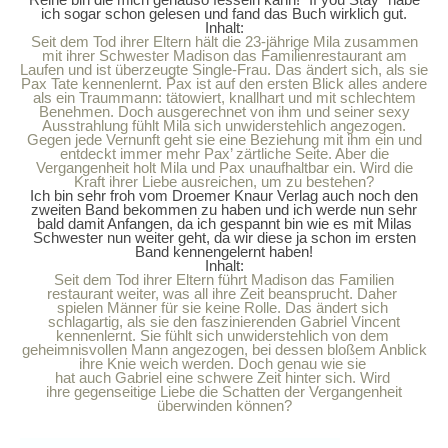
ich sogar schon gelesen und fand das Buch wirklich gut.
Inhalt:
Seit dem Tod ihrer Eltern hält die 23-jährige Mila zusammen
mit ihrer Schwester Madison das Familienrestaurant am
Laufen und ist überzeugte Single-Frau. Das ändert sich, als sie
Pax Tate kennenlernt. Pax ist auf den ersten Blick alles andere
als ein Traummann: tätowiert, knallhart und mit schlechtem
Benehmen. Doch ausgerechnet von ihm und seiner sexy
Ausstrahlung fühlt Mila sich unwiderstehlich angezogen.
Gegen jede Vernunft geht sie eine Beziehung mit ihm ein und
entdeckt immer mehr Pax’ zärtliche Seite. Aber die
Vergangenheit holt Mila und Pax unaufhaltbar ein. Wird die
Kraft ihrer Liebe ausreichen, um zu bestehen?
Ich bin sehr froh vom Droemer Knaur Verlag auch noch den
zweiten Band bekommen zu haben und ich werde nun sehr
bald damit Anfangen, da ich gespannt bin wie es mit Milas
Schwester nun weiter geht, da wir diese ja schon im ersten
Band kennengelernt haben!
Inhalt:
Seit dem Tod ihrer Eltern führt Madison das Familien­
restaurant weiter, was all ihre Zeit beansprucht. Daher
spielen Männer für sie keine Rolle. Das ändert sich
schlagartig, als sie den faszinierenden Gabriel Vincent
kennenlernt. Sie fühlt sich unwiderstehlich von dem
geheimnisvollen Mann angezogen, bei dessen bloßem Anblick
ihre Knie weich werden. Doch genau wie sie
hat auch Gabriel eine schwere Zeit hinter sich. Wird
ihre gegenseitige Liebe die Schatten der Vergangenheit
überwinden können?