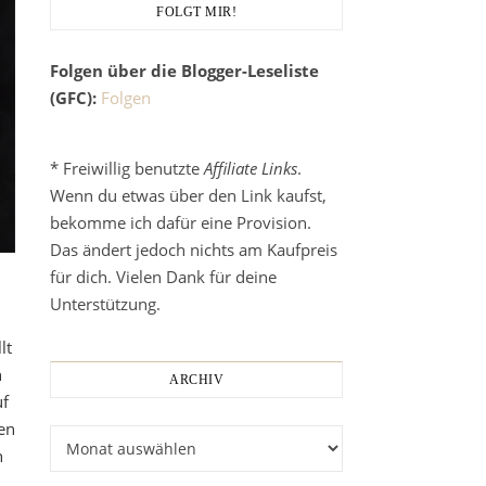
FOLGT MIR!
Folgen über die Blogger-Leseliste
(GFC):
Folgen
* Freiwillig benutzte
Affiliate Links
.
Wenn du etwas über den Link kaufst,
bekomme ich dafür eine Provision.
Das ändert jedoch nichts am Kaufpreis
n
für dich. Vielen Dank für deine
Unterstützung.
lt
h
ARCHIV
uf
en
Archiv
h