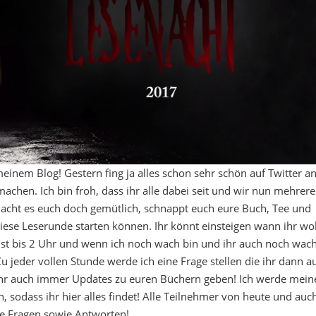
nem Blog! Gestern fing ja alles schon sehr schön auf Twitter a
machen. Ich bin froh, dass ihr alle dabei seit und wir nun mehrere
cht es euch doch gemütlich, schnappt euch eure Buch, Tee und
iese Leserunde starten können. Ihr könnt einsteigen wann ihr wol
ist bis 2 Uhr und wenn ich noch wach bin und ihr auch noch wac
u jeder vollen Stunde werde ich eine Frage stellen die ihr dann a
ihr auch immer Updates zu euren Büchern geben! Ich werde mein
, sodass ihr hier alles findet! Alle Teilnehmer von heute und auc
e Fragen sowie Antworten!