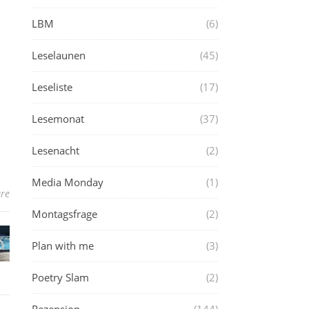
LBM
(6)
Leselaunen
(45)
Leseliste
(17)
Lesemonat
(37)
Lesenacht
(2)
Media Monday
(1)
re
Montagsfrage
(2)
Plan with me
(3)
Poetry Slam
(2)