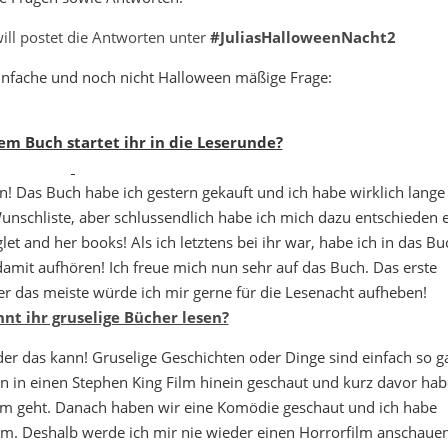
ill postet die Antworten unter
#JuliasHalloweenNacht2
infache und noch nicht Halloween mäßige Frage:
em Buch startet ihr in die Leserunde?
en! Das Buch habe ich gestern gekauft und ich habe wirklich lange
Wunschliste, aber schlussendlich habe ich mich dazu entschieden 
et and her books! Als ich letztens bei ihr war, habe ich in das Bu
damit aufhören! Ich freue mich nun sehr auf das Buch. Das erste
er das meiste würde ich mir gerne für die Lesenacht aufheben!
nnt ihr gruselige Bücher lesen?
er das kann! Gruselige Geschichten oder Dinge sind einfach so g
n in einen Stephen King Film hinein geschaut und kurz davor hab
lm geht. Danach haben wir eine Komödie geschaut und ich habe
lm. Deshalb werde ich mir nie wieder einen Horrorfilm anschaue