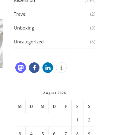
Rezension
(144)
Travel
(2)
Unboxing
(3)
Uncategorized
(5)
August 2026
M
D
M
D
F
S
S
1
2
3
4
5
6
7
8
9