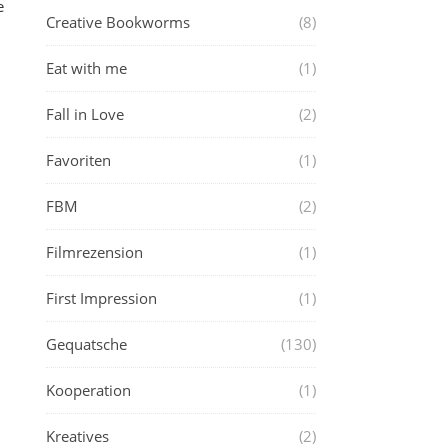
e
Creative Bookworms
(8)
Eat with me
(1)
Fall in Love
(2)
Favoriten
(1)
FBM
(2)
Filmrezension
(1)
First Impression
(1)
Gequatsche
(130)
Kooperation
(1)
Kreatives
(2)