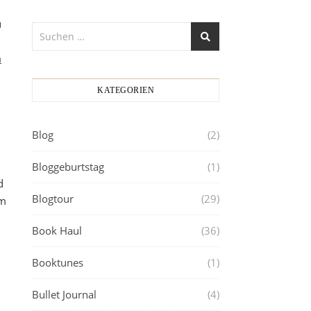
u
n
KATEGORIEN
Blog
(2)
Bloggeburtstag
(1)
d
Blogtour
(29)
um
Book Haul
(36)
h
Booktunes
(1)
Bullet Journal
(4)