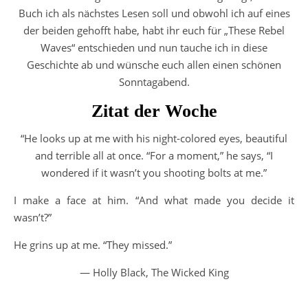
Buch ich als nächstes Lesen soll und obwohl ich auf eines
der beiden gehofft habe, habt ihr euch für „These Rebel
Waves“ entschieden und nun tauche ich in diese
Geschichte ab und wünsche euch allen einen schönen
Sonntagabend.
Zitat der Woche
“He looks up at me with his night-colored eyes, beautiful
and terrible all at once. “For a moment,” he says, “I
wondered if it wasn’t you shooting bolts at me.”
I make a face at him. “And what made you decide it
wasn’t?”
He grins up at me. “They missed.”
―
Holly Black,
The Wicked King