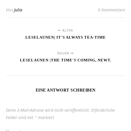
Von
Julia
0 Kommentare
ÄLTER
LESELAUNEN| IT'S ALWAYS TEA-TIME
NEUER
LESELAUNEN |THE TIME'S COMING, NEWT.
EINE ANTWORT SCHREIBEN
Deine E-Mail-Adresse wird nicht veröffentlicht.
Erforderliche
Felder sind mit
*
markiert