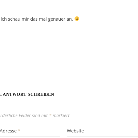
. Ich schau mir das mal genauer an.
E ANTWORT SCHREIBEN
orderliche Felder sind mit
*
markiert
-Adresse
*
Website