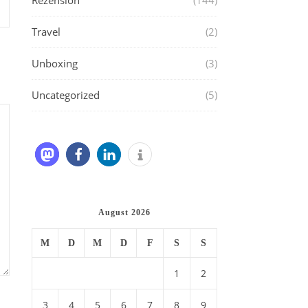
Rezension
(144)
Travel
(2)
Unboxing
(3)
Uncategorized
(5)
August 2026
M
D
M
D
F
S
S
1
2
3
4
5
6
7
8
9