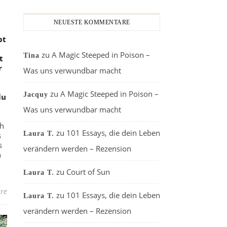
NEUESTE KOMMENTARE
bt
zu
A Magic Steeped in Poison –
Tina
t
r
Was uns verwundbar macht
zu
A Magic Steeped in Poison –
Jacquy
du
Was uns verwundbar macht
ch
zu
101 Essays, die dein Leben
Laura T.
s
s
verändern werden – Rezension
h
zu
Court of Sun
Laura T.
re
zu
101 Essays, die dein Leben
Laura T.
verändern werden – Rezension