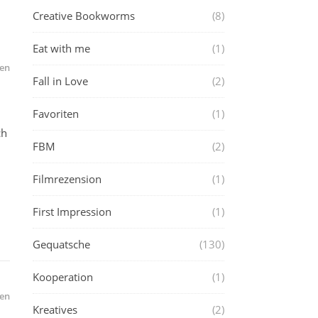
Creative Bookworms
(8)
Eat with me
(1)
en
Fall in Love
(2)
Favoriten
(1)
ch
FBM
(2)
Filmrezension
(1)
First Impression
(1)
Gequatsche
(130)
Kooperation
(1)
en
Kreatives
(2)