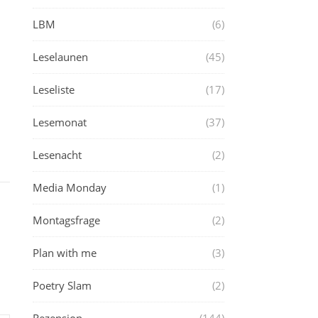
LBM
(6)
Leselaunen
(45)
Leseliste
(17)
Lesemonat
(37)
Lesenacht
(2)
Media Monday
(1)
Montagsfrage
(2)
Plan with me
(3)
Poetry Slam
(2)