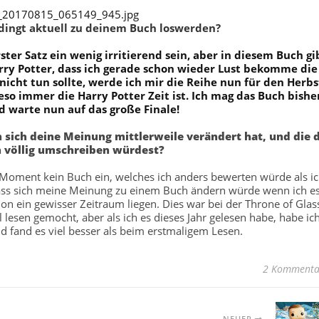
edingt aktuell zu deinem Buch loswerden?
rster Satz ein wenig irritierend sein, aber in diesem Buch gi
arry Potter, dass ich gerade schon wieder Lust bekomme die
nicht tun sollte, werde ich mir die Reihe nun für den Herbs
so immer die Harry Potter Zeit ist. Ich mag das Buch bishe
d warte nun auf das große Finale!
n sich deine Meinung mittlerweile verändert hat, und die 
n völlig umschreiben würdest?
m Moment kein Buch ein, welches ich anders bewerten würde als i
 dass sich meine Meinung zu einem Buch ändern würde wenn ich e
n ein gewisser Zeitraum liegen. Dies war bei der Throne of Glas
 lesen gemocht, aber als ich es dieses Jahr gelesen habe, habe ic
d fand es viel besser als beim erstmaligem Lesen.
2 Kommenta
NEUER