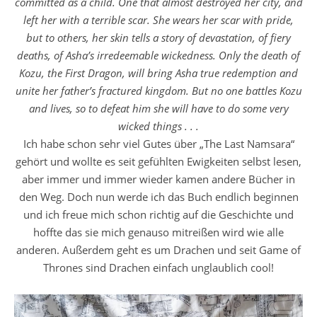
committed as a child. One that almost destroyed her city, and
left her with a terrible scar. She wears her scar with pride,
but to others, her skin tells a story of devastation, of fiery
deaths, of Asha’s irredeemable wickedness. Only the death of
Kozu, the First Dragon, will bring Asha true redemption and
unite her father’s fractured kingdom. But no one battles Kozu
and lives, so to defeat him she will have to do some very
wicked things . . .
Ich habe schon sehr viel Gutes über „The Last Namsara“
gehört und wollte es seit gefühlten Ewigkeiten selbst lesen,
aber immer und immer wieder kamen andere Bücher in
den Weg. Doch nun werde ich das Buch endlich beginnen
und ich freue mich schon richtig auf die Geschichte und
hoffte das sie mich genauso mitreißen wird wie alle
anderen. Außerdem geht es um Drachen und seit Game of
Thrones sind Drachen einfach unglaublich cool!