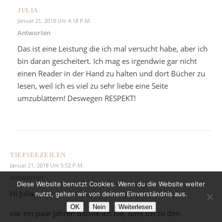
JULIA
Januar 21, 2018 Um 4:18 P.m.
Antworten
Das ist eine Leistung die ich mal versucht habe, aber ich
bin daran gescheitert. Ich mag es irgendwie gar nicht
einen Reader in der Hand zu halten und dort Bücher zu
lesen, weil ich es viel zu sehr liebe eine Seite
umzublättern! Deswegen RESPEKT!
TIEFSEEZEILEN
Januar 21, 2018 Um 5:52 P.m.
Antworten
Diese Website benutzt Cookies. Wenn du die Website weiter
Hi Julia,
nutzt, gehen wir von deinem Einverständnis aus.
OK
Nein
Weiterlesen
vor ein paar Jahren dachte ich nie, dass ich zu den