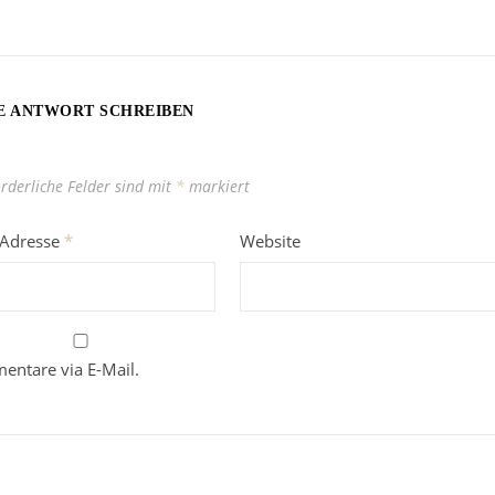
E ANTWORT SCHREIBEN
orderliche Felder sind mit
*
markiert
-Adresse
*
Website
entare via E-Mail.