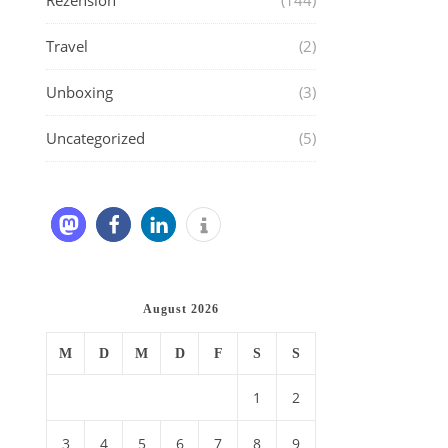
Rezension
(144)
Travel
(2)
Unboxing
(3)
Uncategorized
(5)
August 2026
M
D
M
D
F
S
S
1
2
3
4
5
6
7
8
9