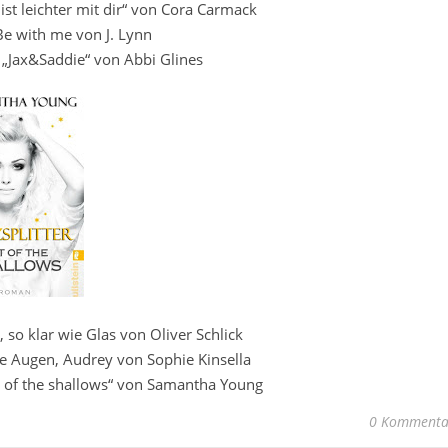
s ist leichter mit dir“ von Cora Carmack
Be with me von J. Lynn
 „Jax&Saddie“ von Abbi Glines
s, so klar wie Glas von Oliver Schlick
ie Augen, Audrey von Sophie Kinsella
t of the shallows“ von Samantha Young
0 Kommenta