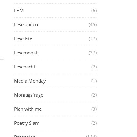
LBM
(6)
Leselaunen
(45)
Leseliste
(17)
Lesemonat
(37)
Lesenacht
(2)
Media Monday
(1)
Montagsfrage
(2)
Plan with me
(3)
Poetry Slam
(2)