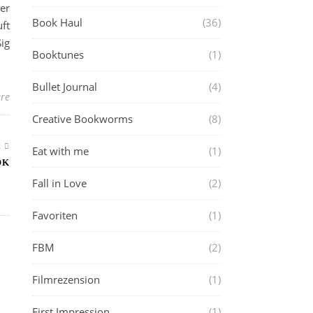
her
Book Haul
(36)
ft
ig
Booktunes
(1)
Bullet Journal
(4)
re
Creative Bookworms
(8)
R
Eat with me
(1)
OK
Fall in Love
(2)
Favoriten
(1)
FBM
(2)
Filmrezension
(1)
First Impression
(1)