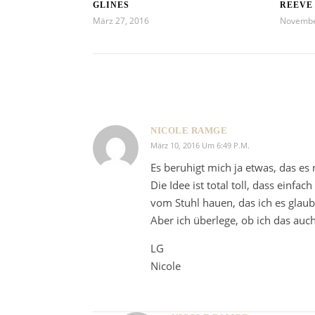
GLINES
REEVE
März 27, 2016
Novembe
NICOLE RAMGE
März 10, 2016 Um 6:49 P.m.
Es beruhigt mich ja etwas, das es 
Die Idee ist total toll, dass einf
vom Stuhl hauen, das ich es glaub 
Aber ich überlege, ob ich das auch
LG
Nicole