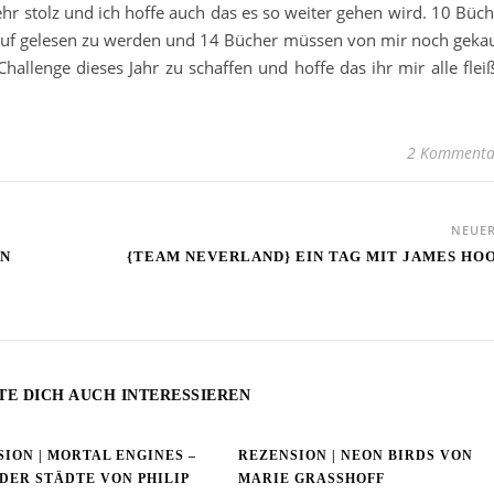
sehr stolz und ich hoffe auch das es so weiter gehen wird. 10 Büc
uf gelesen zu werden und 14 Bücher müssen von mir noch gekau
allenge dieses Jahr zu schaffen und hoffe das ihr mir alle fleiß
2 Kommenta
NEUE
ON
{TEAM NEVERLAND} EIN TAG MIT JAMES HO
TE DICH AUCH INTERESSIEREN
ION | MORTAL ENGINES –
REZENSION | NEON BIRDS VON
DER STÄDTE VON PHILIP
MARIE GRASSHOFF