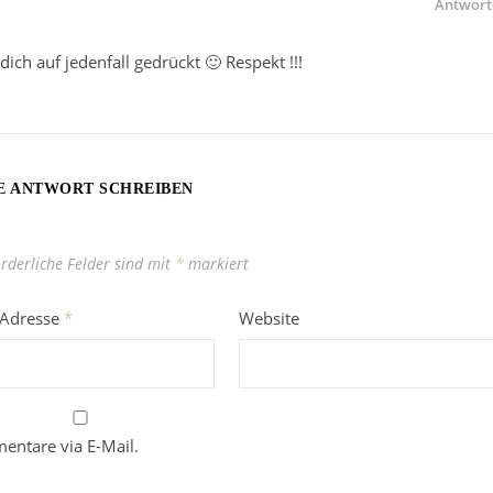
Antwort
ch auf jedenfall gedrückt 🙂 Respekt !!!
E ANTWORT SCHREIBEN
orderliche Felder sind mit
*
markiert
-Adresse
*
Website
entare via E-Mail.