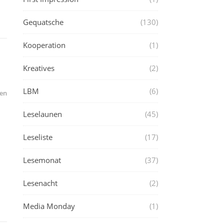
Gequatsche
(130)
Kooperation
(1)
Kreatives
(2)
LBM
(6)
en
Leselaunen
(45)
Leseliste
(17)
Lesemonat
(37)
Lesenacht
(2)
Media Monday
(1)