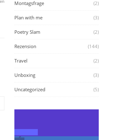
en
Montagsfrage
(2)
Plan with me
(3)
Poetry Slam
(2)
Rezension
(144)
Travel
(2)
Unboxing
(3)
Uncategorized
(5)