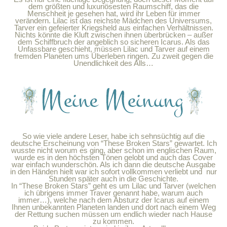
dem größten und luxuriösesten Raumschiff, das die
Menschheit je gesehen hat, wird ihr Leben für immer
verändern. Lilac ist das reichste Mädchen des Universums,
Tarver ein gefeierter Kriegsheld aus einfachen Verhältnissen.
Nichts könnte die Kluft zwischen ihnen überbrücken – außer
dem Schiffbruch der angeblich so sicheren Icarus. Als das
Unfassbare geschieht, müssen Lilac und Tarver auf einem
fremden Planeten ums Überleben ringen. Zu zweit gegen die
Unendlichkeit des Alls…
So wie viele andere Leser, habe ich sehnsüchtig auf die
deutsche Erscheinung von “These Broken Stars” gewartet. Ich
wusste nicht worum es ging, aber schon im englischen Raum,
wurde es in den höchsten Tönen gelobt und auch das Cover
war einfach wunderschön. Als ich dann die deutsche Ausgabe
in den Händen hielt war ich sofort vollkommen verliebt und nur
Stunden später auch in die Geschichte.
In “These Broken Stars” geht es um Lilac und Tarver (welchen
ich übrigens immer Traver genannt habe, warum auch
immer…), welche nach dem Absturz der Icarus auf einem
Ihnen unbekannten Planeten landen und dort nach einem Weg
der Rettung suchen müssen um endlich wieder nach Hause
zu kommen.