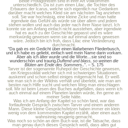
Beide Protagonisten sind in ihrer Art vollkommen
unterschiedlich. Da ist zum einen Lilac, die Tochter des
Erbauers der Icarus, welche sich eigentlich nur Gedanken
darüber macht welches Kleid sie am nächsten Tag anziehen
soll. Sie war hochnäsig, eine kleine Zicke und man hatte
irgendwie das Gefühl als würde sie über allem und jedem
stehen wollen und auch das jeder nach ihrer Nase tanzt. Ich
konnte sie am Anfang einfach nicht ausstehen, aber irgendwie
hat es auch zu der Geschichte gepasst und es wäre
merkwürdig gewesen wenn sie auf einmal anders gewesen
wäre. Jedoch bin ich froh, dass Lilac eine Veränderung
durchmacht.
“Da gab es ein Gedicht über einen lilafarbenen Fliederbusch,
und ich habe es geliebt, einfach weil mein Name darin vorkam.
Aber als ich älter wurde und die Worte…sie sind so
wunderschön und traurig.
Duftend und blass, so weinen die
Blüten am Ende des Sommers..
”. – S. 175
Tarver ist der sogenannte Ruhepol der Geschichte gewesen,
ein Kriegssoldat welcher sich mit schwierigen Situationen
auskennt und schon selbst einiges mitgemacht hat. Er weiß
wie man sich in der Wildnis verhält und überlebt, wie man am
besten nach Hilfe sucht und welchen Weg man einschlagen
soll. Mir ist beim Lesen des Buches aufgefallen, dass wenn ich
auch einmal auf einem Planeten landen würde, ihn gerne an
meiner Seite hätte.
Was ich am Anfang der Kapitel so schön fand, war das
fortlaufende Gespräch zwischen Tarver und einem anderen
Mann. Diese kleine Gesprächsfetzen haben immer ein klein
wenig von dem kommenden Kapitel erzählt, aber einen auch
wahnsinnig neugierig gemacht.
Was noch so schön an dem Buch war, ist die Tatsache, dass
man genau durch dieses Gespräch weiß, dass alles gut