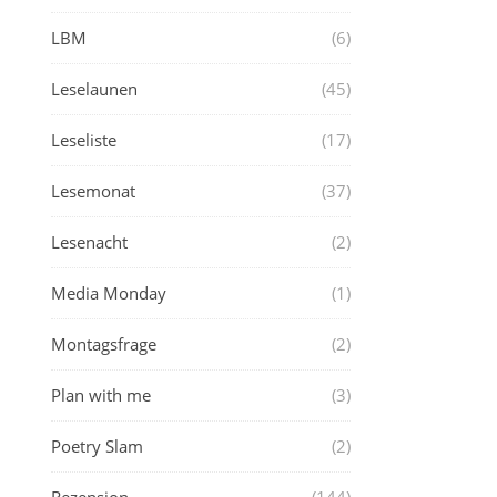
LBM
(6)
Leselaunen
(45)
Leseliste
(17)
Lesemonat
(37)
Lesenacht
(2)
Media Monday
(1)
Montagsfrage
(2)
Plan with me
(3)
Poetry Slam
(2)