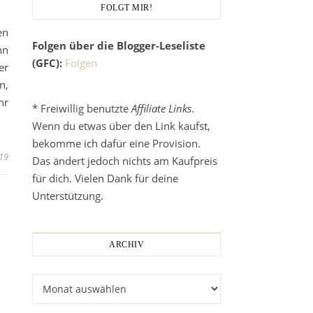
FOLGT MIR!
en
Folgen über die Blogger-Leseliste
nn
(GFC):
Folgen
er
n,
hr
* Freiwillig benutzte
Affiliate Links
.
Wenn du etwas über den Link kaufst,
bekomme ich dafür eine Provision.
19
Das ändert jedoch nichts am Kaufpreis
für dich. Vielen Dank für deine
Unterstützung.
ARCHIV
Archiv