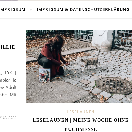
IMPRESSUM
IMPRESSUM & DATENSCHUTZERKLÄRUNG
TILLIE
g: LYX |
plar: Ja
ew Adult
abe. Mit
LESELAUNEN
il 13, 2020
LESELAUNEN | MEINE WOCHE OHNE
BUCHMESSE