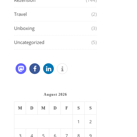
Rezension
(144)
Travel
(2)
Unboxing
(3)
Uncategorized
(5)
August 2026
M
D
M
D
F
S
S
1
2
3
4
5
6
7
8
9