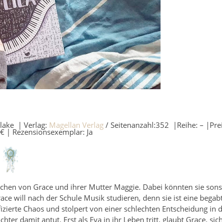
Blake | Verlag:
Magellan Verlag
/ Seitenanzahl:352 |Reihe: – |Prei
€ | Rezensionsexemplar: Ja
eichen von Grace und ihrer Mutter Maggie. Dabei könnten sie sons
race will nach der Schule Musik studieren, denn sie ist eine begab
fizierte Chaos und stolpert von einer schlechten Entscheidung in d
hter damit antut. Erst als Eva in ihr Leben tritt, glaubt Grace, sic