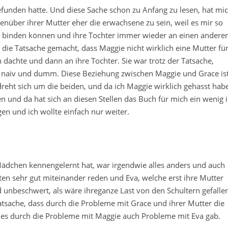
funden hatte. Und diese Sache schon zu Anfang zu lesen, hat mi
genüber ihrer Mutter eher die erwachsene zu sein, weil es mir so
ht binden können und ihre Tochter immer wieder an einen andere
 die Tatsache gemacht, dass Maggie nicht wirklich eine Mutter fü
dachte und dann an ihre Tochter. Sie war trotz der Tatsache,
n naiv und dumm. Diese Beziehung zwischen Maggie und Grace is
reht sich um die beiden, und da ich Maggie wirklich gehasst habe
sen und da hat sich an diesen Stellen das Buch für mich ein wenig 
en und ich wollte einfach nur weiter.
Mädchen kennengelernt hat, war irgendwie alles anders und auch
n sehr gut miteinander reden und Eva, welche erst ihre Mutter
d unbeschwert, als wäre ihreganze Last von den Schultern gefalle
Tatsache, dass durch die Probleme mit Grace und ihrer Mutter die
es durch die Probleme mit Maggie auch Probleme mit Eva gab.