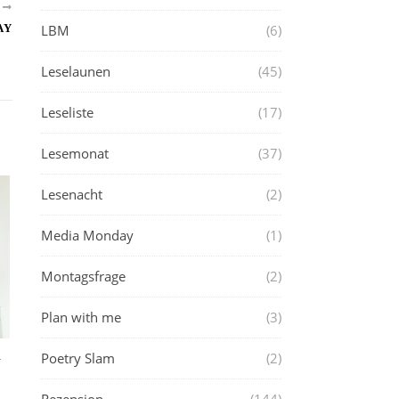
R
LBM
(6)
AY
Leselaunen
(45)
Leseliste
(17)
Lesemonat
(37)
Lesenacht
(2)
Media Monday
(1)
Montagsfrage
(2)
Plan with me
(3)
Poetry Slam
(2)
R