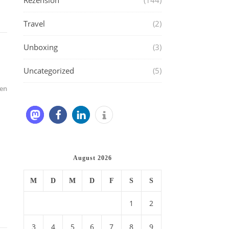
Rezension
(144)
Travel
(2)
Unboxing
(3)
Uncategorized
(5)
en
August 2026
M
D
M
D
F
S
S
1
2
3
4
5
6
7
8
9