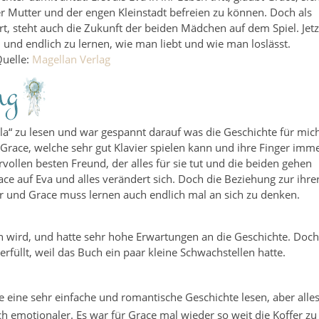
er Mutter und der engen Kleinstadt befreien zu können. Doch als
, steht auch die Zukunft der beiden Mädchen auf dem Spiel. Jetz
n, und endlich zu lernen, wie man liebt und wie man loslässt.
uelle:
Magellan Verlag
ila“ zu lesen und war gespannt darauf was die Geschichte für mic
Grace, welche sehr gut Klavier spielen kann und ihre Finger imm
rvollen besten Freund, der alles für sie tut und die beiden gehen
ace auf Eva und alles verändert sich. Doch die Beziehung zur ihre
er und Grace muss lernen auch endlich mal an sich zu denken.
in wird, und hatte sehr hohe Erwartungen an die Geschichte. Doch
rfüllt, weil das Buch ein paar kleine Schwachstellen hatte.
 eine sehr einfache und romantische Geschichte lesen, aber alle
h emotionaler. Es war für Grace mal wieder so weit die Koffer zu