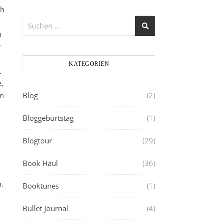
ch
n
r
KATEGORIEN
t
,
in
Blog
(2)
Bloggeburtstag
(1)
Blogtour
(29)
Book Haul
(36)
n.
Booktunes
(1)
Bullet Journal
(4)