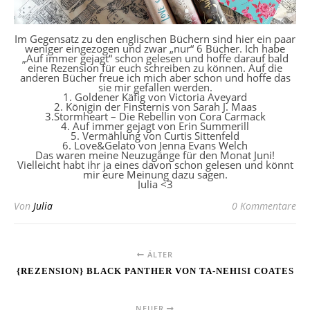
Im Gegensatz zu den englischen Büchern sind hier ein paar
weniger eingezogen und zwar „nur“ 6 Bücher. Ich habe
„Auf immer gejagt“ schon gelesen und hoffe darauf bald
eine Rezension für euch schreiben zu können. Auf die
anderen Bücher freue ich mich aber schon und hoffe das
sie mir gefallen werden.
1. Goldener Käfig von Victoria Aveyard
2. Königin der Finsternis von Sarah J. Maas
3.Stormheart – Die Rebellin von Cora Carmack
4. Auf immer gejagt von Erin Summerill
5. Vermählung von Curtis Sittenfeld
6. Love&Gelato von Jenna Evans Welch
Das waren meine Neuzugänge für den Monat Juni!
Vielleicht habt ihr ja eines davon schon gelesen und könnt
mir eure Meinung dazu sagen.
Julia <3
Von
Julia
0 Kommentare
ÄLTER
{REZENSION} BLACK PANTHER VON TA-NEHISI COATES
NEUER