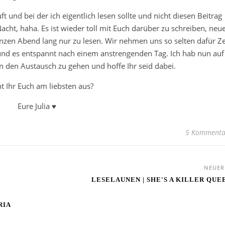
t und bei der ich eigentlich lesen sollte und nicht diesen Beitrag
acht, haha. Es ist wieder toll mit Euch darüber zu schreiben, neu
zen Abend lang nur zu lesen. Wir nehmen uns so selten dafür Ze
 und es entspannt nach einem anstrengenden Tag. Ich hab nun auf
 in den Austausch zu gehen und hoffe Ihr seid dabei.
t Ihr Euch am liebsten aus?
Eure Julia ♥
5 Kommenta
NEUE
LESELAUNEN | SHE'S A KILLER QUE
RIA