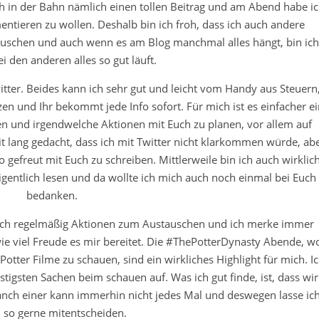
ch in der Bahn nämlich einen tollen Beitrag und am Abend habe i
tieren zu wollen. Deshalb bin ich froh, dass ich auch andere
uschen und auch wenn es am Blog manchmal alles hängt, bin ich
i den anderen alles so gut läuft.
itter. Beides kann ich sehr gut und leicht vom Handy aus Steuern
n und Ihr bekommt jede Info sofort. Für mich ist es einfacher ei
n und irgendwelche Aktionen mit Euch zu planen, vor allem auf
eit lang gedacht, dass ich mit Twitter nicht klarkommen würde, ab
 gefreut mit Euch zu schreiben. Mittlerweile bin ich auch wirklic
eigentlich lesen und da wollte ich mich auch noch einmal bei Euch
bedanken.
it auch regelmäßig Aktionen zum Austauschen und ich merke immer
ie viel Freude es mir bereitet. Die #ThePotterDynasty Abende, w
ter Filme zu schauen, sind ein wirkliches Highlight für mich. I
stigsten Sachen beim schauen auf. Was ich gut finde, ist, dass wir
anch einer kann immerhin nicht jedes Mal und deswegen lasse ic
 so gerne mitentscheiden.