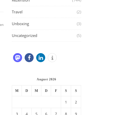
Rezension
(144)
Travel
(2)
Unboxing
(3)
en
Uncategorized
(5)
August 2026
M
D
M
D
F
S
S
1
2
3
4
5
6
7
8
9