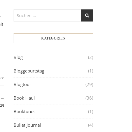
e
it
KATEGORIEN
Blog
(2)
Bloggeburtstag
(1)
re
Blogtour
(29)
Book Haul
(36)
R
EN
Booktunes
(1)
Bullet Journal
(4)