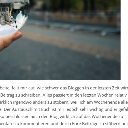
beite, fällt mir auf, wie schwer das Bloggen in der letzten Zeit wir
itrag zu schreiben. Alles passiert in den letzten Wochen relativ
rklich irgendwo anders zu stöbern, weil ich am Wochenende alle
. Der Austausch mit Euch ist mir jedoch sehr wichtig und er gefäl
also beschlossen auch den Blog wirklich auf das Wochenende zu
mmentare zu kommentieren und durch Eure Beiträge zu stöbern un