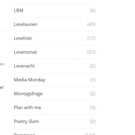
LBM
(6)
Leselaunen
(45)
Leseliste
(17)
Lesemonat
(37)
en
Lesenacht
(2)
Media Monday
(1)
e!
Montagsfrage
(2)
Plan with me
(3)
Poetry Slam
(2)