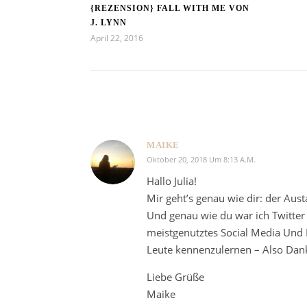
{REZENSION} FALL WITH ME VON
J. LYNN
April 22, 2016
MAIKE
Oktober 20, 2018 Um 8:13 A.m.
Hallo Julia!
Mir geht’s genau wie dir: der Aus
Und genau wie du war ich Twitter 
meistgenutztes Social Media Und 
Leute kennenzulernen – Also Dank
Liebe Grüße
Maike