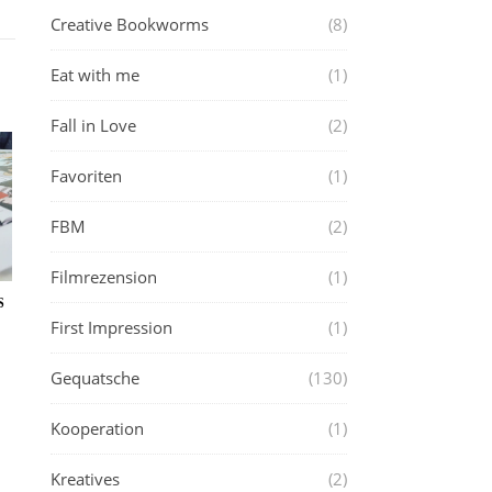
Creative Bookworms
(8)
Eat with me
(1)
Fall in Love
(2)
Favoriten
(1)
FBM
(2)
Filmrezension
(1)
S
First Impression
(1)
Gequatsche
(130)
Kooperation
(1)
Kreatives
(2)