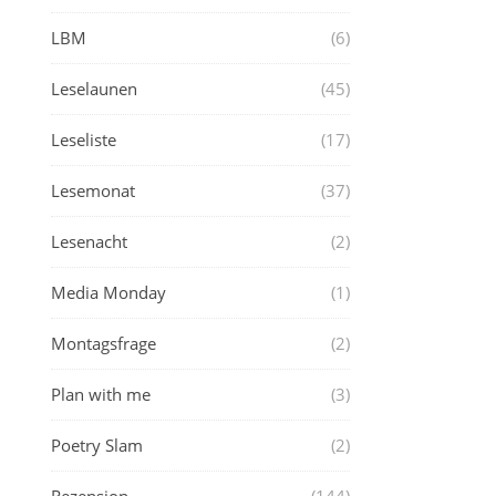
LBM
(6)
Leselaunen
(45)
Leseliste
(17)
Lesemonat
(37)
Lesenacht
(2)
Media Monday
(1)
Montagsfrage
(2)
Plan with me
(3)
Poetry Slam
(2)