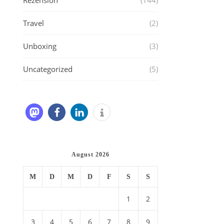
Rezension
(144)
Travel
(2)
Unboxing
(3)
Uncategorized
(5)
August 2026
M
D
M
D
F
S
S
1
2
3
4
5
6
7
8
9