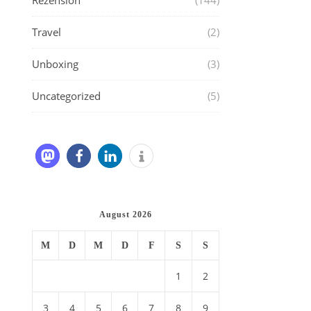
Rezension
(144)
Travel
(2)
Unboxing
(3)
Uncategorized
(5)
August 2026
M
D
M
D
F
S
S
1
2
3
4
5
6
7
8
9