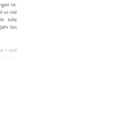
ngen ist.
l so viel
le tolle
Jahr bin
ar 1, 2020