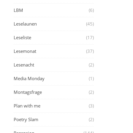
LBM
(6)
Leselaunen
(45)
Leseliste
(17)
Lesemonat
(37)
Lesenacht
(2)
Media Monday
(1)
Montagsfrage
(2)
Plan with me
(3)
Poetry Slam
(2)