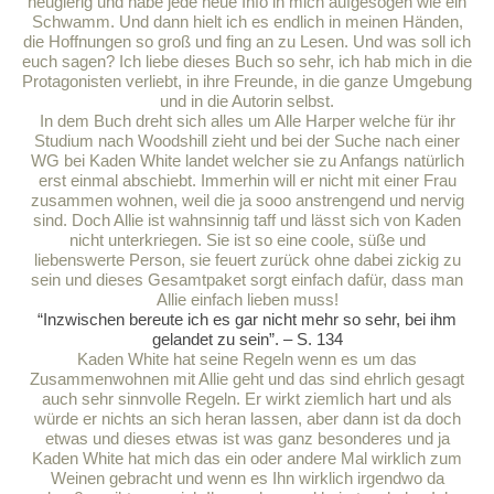
neugierig und habe jede neue Info in mich aufgesogen wie ein
Schwamm. Und dann hielt ich es endlich in meinen Händen,
die Hoffnungen so groß und fing an zu Lesen. Und was soll ich
euch sagen? Ich liebe dieses Buch so sehr, ich hab mich in die
Protagonisten verliebt, in ihre Freunde, in die ganze Umgebung
und in die Autorin selbst.
In dem Buch dreht sich alles um Alle Harper welche für ihr
Studium nach Woodshill zieht und bei der Suche nach einer
WG bei Kaden White landet welcher sie zu Anfangs natürlich
erst einmal abschiebt. Immerhin will er nicht mit einer Frau
zusammen wohnen, weil die ja sooo anstrengend und nervig
sind. Doch Allie ist wahnsinnig taff und lässt sich von Kaden
nicht unterkriegen. Sie ist so eine coole, süße und
liebenswerte Person, sie feuert zurück ohne dabei zickig zu
sein und dieses Gesamtpaket sorgt einfach dafür, dass man
Allie einfach lieben muss!
“Inzwischen bereute ich es gar nicht mehr so sehr, bei ihm
gelandet zu sein”. – S. 134
Kaden White hat seine Regeln wenn es um das
Zusammenwohnen mit Allie geht und das sind ehrlich gesagt
auch sehr sinnvolle Regeln. Er wirkt ziemlich hart und als
würde er nichts an sich heran lassen, aber dann ist da doch
etwas und dieses etwas ist was ganz besonderes und ja
Kaden White hat mich das ein oder andere Mal wirklich zum
Weinen gebracht und wenn es Ihn wirklich irgendwo da