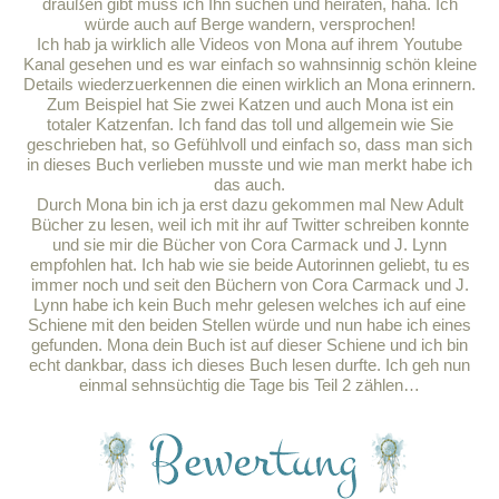
draußen gibt muss ich Ihn suchen und heiraten, haha. Ich
würde auch auf Berge wandern, versprochen!
Ich hab ja wirklich alle Videos von Mona auf ihrem Youtube
Kanal gesehen und es war einfach so wahnsinnig schön kleine
Details wiederzuerkennen die einen wirklich an Mona erinnern.
Zum Beispiel hat Sie zwei Katzen und auch Mona ist ein
totaler Katzenfan. Ich fand das toll und allgemein wie Sie
geschrieben hat, so Gefühlvoll und einfach so, dass man sich
in dieses Buch verlieben musste und wie man merkt habe ich
das auch.
Durch Mona bin ich ja erst dazu gekommen mal New Adult
Bücher zu lesen, weil ich mit ihr auf Twitter schreiben konnte
und sie mir die Bücher von Cora Carmack und J. Lynn
empfohlen hat. Ich hab wie sie beide Autorinnen geliebt, tu es
immer noch und seit den Büchern von Cora Carmack und J.
Lynn habe ich kein Buch mehr gelesen welches ich auf eine
Schiene mit den beiden Stellen würde und nun habe ich eines
gefunden. Mona dein Buch ist auf dieser Schiene und ich bin
echt dankbar, dass ich dieses Buch lesen durfte. Ich geh nun
einmal sehnsüchtig die Tage bis Teil 2 zählen…