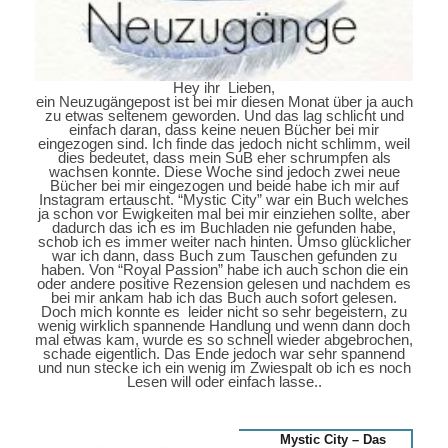
Hey ihr Lieben,
ein Neuzugängepost ist bei mir diesen Monat über ja auch
zu etwas seltenem geworden. Und das lag schlicht und
einfach daran, dass keine neuen Bücher bei mir
eingezogen sind. Ich finde das jedoch nicht schlimm, weil
dies bedeutet, dass mein SuB eher schrumpfen als
wachsen konnte. Diese Woche sind jedoch zwei neue
Bücher bei mir eingezogen und beide habe ich mir auf
Instagram ertauscht. “Mystic City” war ein Buch welches
ja schon vor Ewigkeiten mal bei mir einziehen sollte, aber
dadurch das ich es im Buchladen nie gefunden habe,
schob ich es immer weiter nach hinten. Umso glücklicher
war ich dann, dass Buch zum Tauschen gefunden zu
haben. Von “Royal Passion” habe ich auch schon die ein
oder andere positive Rezension gelesen und nachdem es
bei mir ankam hab ich das Buch auch sofort gelesen.
Doch mich konnte es leider nicht so sehr begeistern, zu
wenig wirklich spannende Handlung und wenn dann doch
mal etwas kam, wurde es so schnell wieder abgebrochen,
schade eigentlich. Das Ende jedoch war sehr spannend
und nun stecke ich ein wenig im Zwiespalt ob ich es noch
Lesen will oder einfach lasse..
Mystic City – Das