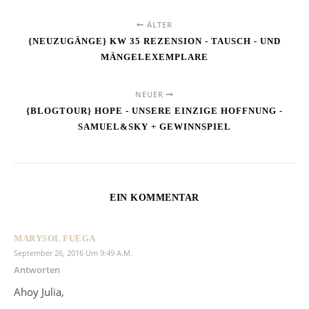
ÄLTER
{NEUZUGÄNGE} KW 35 REZENSION - TAUSCH - UND
MÄNGELEXEMPLARE
NEUER
{BLOGTOUR} HOPE - UNSERE EINZIGE HOFFNUNG -
SAMUEL&SKY + GEWINNSPIEL
EIN KOMMENTAR
MARYSOL FUEGA
September 26, 2016 Um 9:49 A.m.
Antworten
Ahoy Julia,