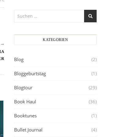
KATEGORIEN
R
RA
ER
Blog
(2)
Bloggeburtstag
(1)
Blogtour
(29)
Book Haul
(36)
Booktunes
(1)
Bullet Journal
(4)