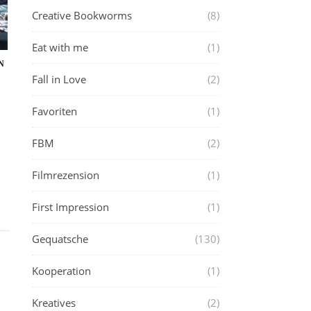
Creative Bookworms
(8)
Eat with me
(1)
N
Fall in Love
(2)
Favoriten
(1)
FBM
(2)
Filmrezension
(1)
First Impression
(1)
Gequatsche
(130)
Kooperation
(1)
Kreatives
(2)