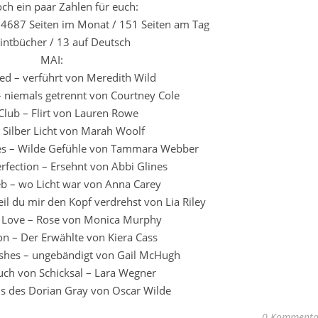
och ein paar Zahlen für euch:
 4687 Seiten im Monat / 151 Seiten am Tag
intbücher / 13 auf Deutsch
MAI:
ed – verführt von Meredith Wild
 – niemals getrennt von Courtney Cole
Club – Flirt von Lauren Rowe
 Silber Licht von Marah Woolf
nes – Wilde Gefühle von Tammara Webber
erfection – Ersehnt von Abbi Glines
b – wo Licht war von Anna Carey
l du mir den Kopf verdrehst von Lia Riley
in Love – Rose von Monica Murphy
ion – Der Erwählte von Kiera Cass
shes – ungebändigt von Gail McHugh
uch von Schicksal – Lara Wegner
is des Dorian Gray von Oscar Wilde
0 Kommenta