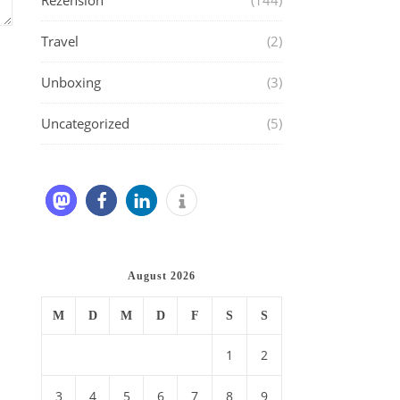
Rezension
(144)
Travel
(2)
Unboxing
(3)
Uncategorized
(5)
August 2026
M
D
M
D
F
S
S
1
2
3
4
5
6
7
8
9