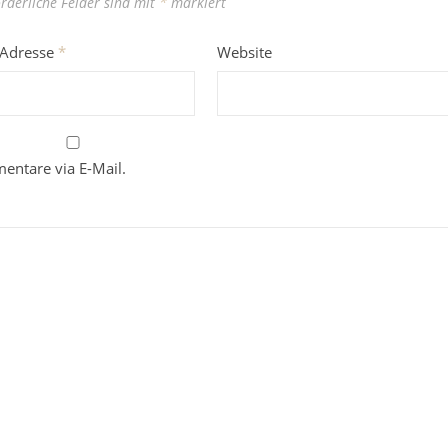
orderliche Felder sind mit
*
markiert
-Adresse
*
Website
entare via E-Mail.