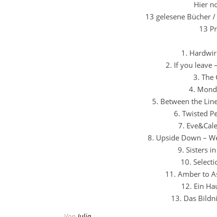
Hier n
13 gelesene Bücher /
13 Pr
1. Hardwir
2. If you leave
3. The 
4. Mond
5. Between the Li
6. Twisted P
7. Eve&Cale
8. Upside Down – Wei
9. Sisters 
10. Select
11. Amber to A
12. Ein Ha
13. Das Bildn
Von
Julia