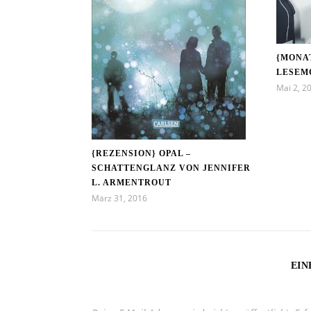
{MONA
LESEM
Mai 2, 2
{REZENSION} OPAL –
SCHATTENGLANZ VON JENNIFER
L. ARMENTROUT
März 31, 2016
EIN