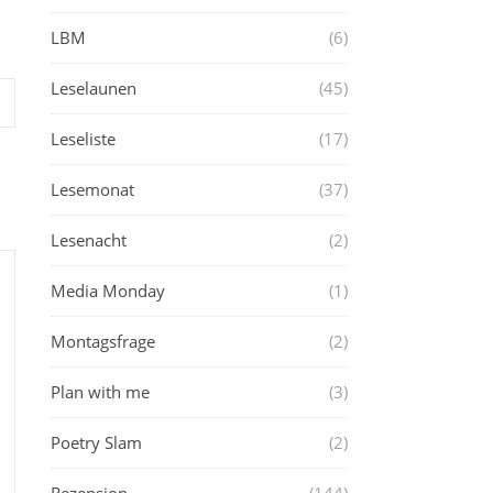
LBM
(6)
Leselaunen
(45)
Leseliste
(17)
Lesemonat
(37)
Lesenacht
(2)
Media Monday
(1)
Montagsfrage
(2)
Plan with me
(3)
Poetry Slam
(2)