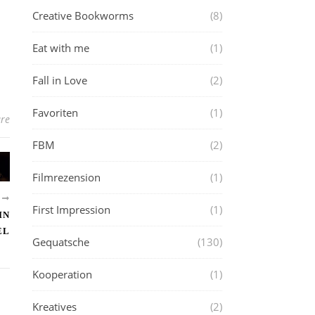
Creative Bookworms
(8)
Eat with me
(1)
Fall in Love
(2)
Favoriten
(1)
re
FBM
(2)
Filmrezension
(1)
R
First Impression
(1)
IN
EL
Gequatsche
(130)
Kooperation
(1)
Kreatives
(2)