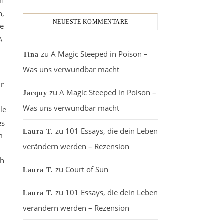
n,
NEUESTE KOMMENTARE
je
A
zu
A Magic Steeped in Poison –
Tina
Was uns verwundbar macht
hr
zu
A Magic Steeped in Poison –
Jacquy
Was uns verwundbar macht
lle
es
zu
101 Essays, die dein Leben
Laura T.
m
verändern werden – Rezension
ch
zu
Court of Sun
Laura T.
zu
101 Essays, die dein Leben
Laura T.
verändern werden – Rezension