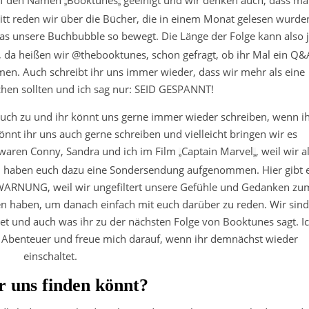
„
„
tt reden wir über die Bücher, die in einem Monat gelesen wurde
was unsere
Buchbubble
so bewegt. Die Länge der Folge kann also 
, da heißen wir @
thebooktunes
, schon gefragt, ob ihr Mal ein Q&
en. Auch schreibt ihr uns immer wieder, dass wir mehr als eine
en sollten und ich sag nur: SEID GESPANNT!
euch zu und ihr könnt uns gerne immer wieder schreiben, wenn i
nt ihr uns auch gerne schreiben und vielleicht bringen wir es
t waren Conny, Sandra und ich im Film
Captain Marvel
, weil wir a
„
„
d haben euch dazu eine Sondersendung aufgenommen. Hier gibt 
RWARNUNG, weil wir ungefiltert unsere Gefühle und Gedanken zu
 haben, um danach einfach mit euch darüber zu reden. Wir sind
et und auch was ihr zu der nächsten Folge von
Booktunes
sagt. I
ses Abenteuer und freue mich darauf, wenn ihr demnächst wieder
einschaltet.
r uns finden könnt?