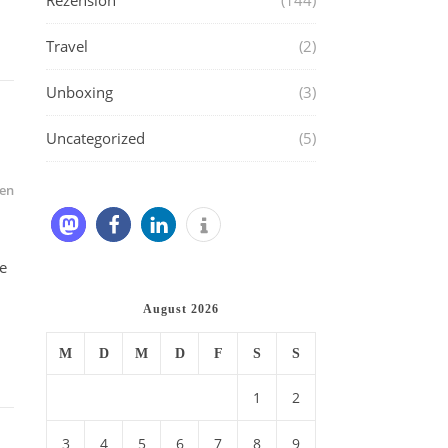
Rezension
(144)
Travel
(2)
Unboxing
(3)
Uncategorized
(5)
en
de
August 2026
M
D
M
D
F
S
S
1
2
3
4
5
6
7
8
9