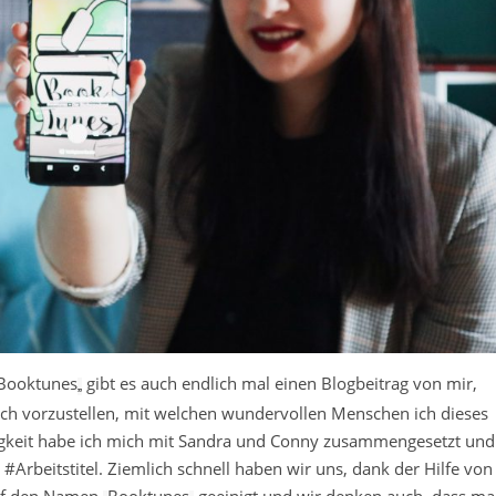
Booktunes
gibt es auch endlich mal einen Blogbeitrag von mir,
„
h vorzustellen, mit welchen wundervollen Menschen ich dieses
Ewigkeit habe ich mich mit Sandra und Conny zusammengesetzt und
#Arbeitstitel. Ziemlich schnell haben wir uns, dank der Hilfe von
f den Namen
Booktunes
geeinigt und wir denken auch, dass m