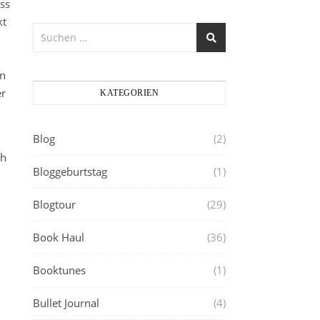
ss
kt
en
er
KATEGORIEN
Blog
(2)
ch
Bloggeburtstag
(1)
Blogtour
(29)
Book Haul
(36)
Booktunes
(1)
Bullet Journal
(4)