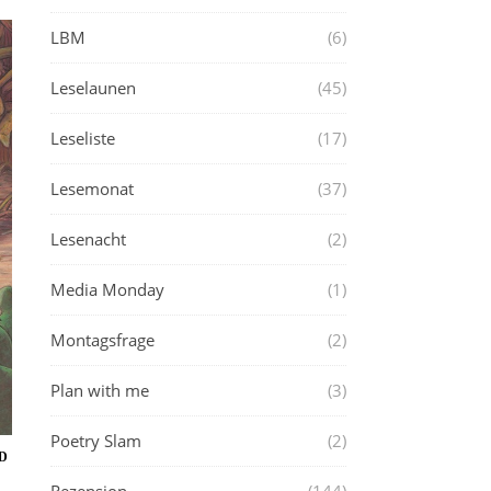
LBM
(6)
Leselaunen
(45)
Leseliste
(17)
Lesemonat
(37)
Lesenacht
(2)
Media Monday
(1)
Montagsfrage
(2)
Plan with me
(3)
Poetry Slam
(2)
D