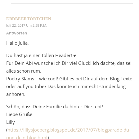
ERDBEERTÖRTCHEN
Juli 22, 2017 Um 2:58 P.m.
Antworten
Hallo Julia,
Du hast ja einen tollen Header! ♥
Für Dein Abi wünsche ich Dir viel Glück! Ich dachte, das sei
alles schon rum.
Poetry Slams – wie cool! Gibt es bei Dir auf dem Blog Texte
oder auf you tube? Das könnte ich mir echt stundenlang
anhören.
Schön, dass Deine Familie da hinter Dir steht!
Liebe Grüße
Lilly
(
https://lillysjoeberg.blogspot.de/2017/07/blogparade-du-
und-dein-blog.html
)